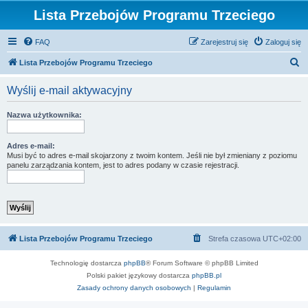
Lista Przebojów Programu Trzeciego
FAQ
Zarejestruj się
Zaloguj się
S
Lista Przebojów Programu Trzeciego
z
Wyślij e-mail aktywacyjny
u
k
Nazwa użytkownika:
a
j
Adres e-mail:
Musi być to adres e-mail skojarzony z twoim kontem. Jeśli nie był zmieniany z poziomu
panelu zarządzania kontem, jest to adres podany w czasie rejestracji.
Lista Przebojów Programu Trzeciego
Strefa czasowa
UTC+02:00
Technologię dostarcza
phpBB
® Forum Software © phpBB Limited
Polski pakiet językowy dostarcza
phpBB.pl
Zasady ochrony danych osobowych
|
Regulamin