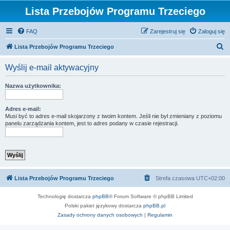
Lista Przebojów Programu Trzeciego
FAQ
Zarejestruj się
Zaloguj się
S
Lista Przebojów Programu Trzeciego
z
Wyślij e-mail aktywacyjny
u
k
Nazwa użytkownika:
a
j
Adres e-mail:
Musi być to adres e-mail skojarzony z twoim kontem. Jeśli nie był zmieniany z poziomu
panelu zarządzania kontem, jest to adres podany w czasie rejestracji.
Lista Przebojów Programu Trzeciego
Strefa czasowa
UTC+02:00
Technologię dostarcza
phpBB
® Forum Software © phpBB Limited
Polski pakiet językowy dostarcza
phpBB.pl
Zasady ochrony danych osobowych
|
Regulamin