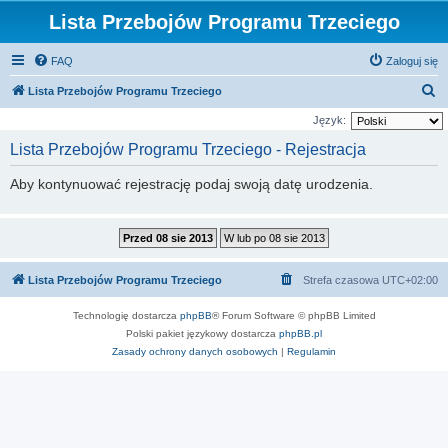
Lista Przebojów Programu Trzeciego
FAQ
Zaloguj się
S
Lista Przebojów Programu Trzeciego
z
Język:
u
Lista Przebojów Programu Trzeciego - Rejestracja
k
Aby kontynuować rejestrację podaj swoją datę urodzenia.
a
j
Lista Przebojów Programu Trzeciego
Strefa czasowa
UTC+02:00
Technologię dostarcza
phpBB
® Forum Software © phpBB Limited
Polski pakiet językowy dostarcza
phpBB.pl
Zasady ochrony danych osobowych
|
Regulamin