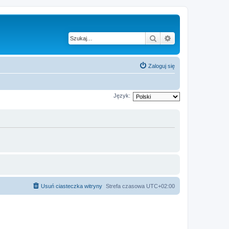
Szukaj
Wyszukiwanie z
Zaloguj się
Język:
Usuń ciasteczka witryny
Strefa czasowa
UTC+02:00