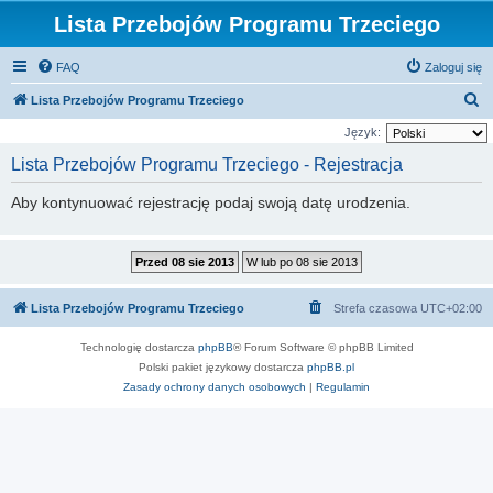
Lista Przebojów Programu Trzeciego
FAQ
Zaloguj się
S
Lista Przebojów Programu Trzeciego
z
Język:
u
Lista Przebojów Programu Trzeciego - Rejestracja
k
Aby kontynuować rejestrację podaj swoją datę urodzenia.
a
j
Lista Przebojów Programu Trzeciego
Strefa czasowa
UTC+02:00
Technologię dostarcza
phpBB
® Forum Software © phpBB Limited
Polski pakiet językowy dostarcza
phpBB.pl
Zasady ochrony danych osobowych
|
Regulamin