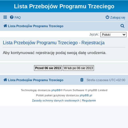
Lista Przebojów Programu Trzeciego
FAQ
Zaloguj się
S
Lista Przebojów Programu Trzeciego
z
Język:
u
Lista Przebojów Programu Trzeciego - Rejestracja
k
Aby kontynuować rejestrację podaj swoją datę urodzenia.
a
j
Lista Przebojów Programu Trzeciego
Strefa czasowa
UTC+02:00
Technologię dostarcza
phpBB
® Forum Software © phpBB Limited
Polski pakiet językowy dostarcza
phpBB.pl
Zasady ochrony danych osobowych
|
Regulamin