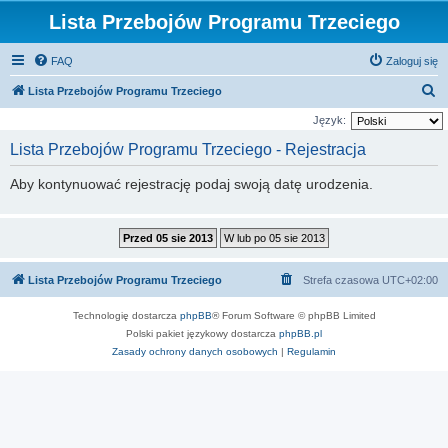
Lista Przebojów Programu Trzeciego
FAQ
Zaloguj się
S
Lista Przebojów Programu Trzeciego
z
Język:
u
Lista Przebojów Programu Trzeciego - Rejestracja
k
Aby kontynuować rejestrację podaj swoją datę urodzenia.
a
j
Lista Przebojów Programu Trzeciego
Strefa czasowa
UTC+02:00
Technologię dostarcza
phpBB
® Forum Software © phpBB Limited
Polski pakiet językowy dostarcza
phpBB.pl
Zasady ochrony danych osobowych
|
Regulamin