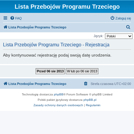
Lista Przebojów Programu Trzeciego
FAQ
Zaloguj się
S
Lista Przebojów Programu Trzeciego
z
Język:
u
Lista Przebojów Programu Trzeciego - Rejestracja
k
Aby kontynuować rejestrację podaj swoją datę urodzenia.
a
j
Lista Przebojów Programu Trzeciego
Strefa czasowa
UTC+02:00
Technologię dostarcza
phpBB
® Forum Software © phpBB Limited
Polski pakiet językowy dostarcza
phpBB.pl
Zasady ochrony danych osobowych
|
Regulamin