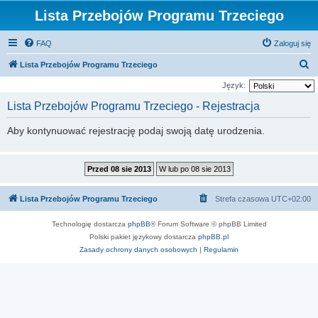
Lista Przebojów Programu Trzeciego
FAQ
Zaloguj się
S
Lista Przebojów Programu Trzeciego
z
Język:
u
Lista Przebojów Programu Trzeciego - Rejestracja
k
Aby kontynuować rejestrację podaj swoją datę urodzenia.
a
j
Lista Przebojów Programu Trzeciego
Strefa czasowa
UTC+02:00
Technologię dostarcza
phpBB
® Forum Software © phpBB Limited
Polski pakiet językowy dostarcza
phpBB.pl
Zasady ochrony danych osobowych
|
Regulamin