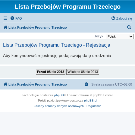
Lista Przebojów Programu Trzeciego
FAQ
Zaloguj się
S
Lista Przebojów Programu Trzeciego
z
Język:
u
Lista Przebojów Programu Trzeciego - Rejestracja
k
Aby kontynuować rejestrację podaj swoją datę urodzenia.
a
j
Lista Przebojów Programu Trzeciego
Strefa czasowa
UTC+02:00
Technologię dostarcza
phpBB
® Forum Software © phpBB Limited
Polski pakiet językowy dostarcza
phpBB.pl
Zasady ochrony danych osobowych
|
Regulamin