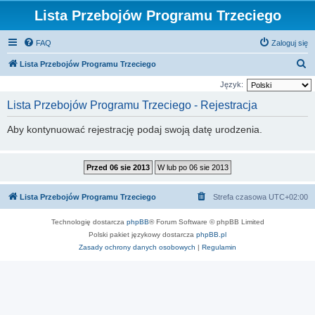
Lista Przebojów Programu Trzeciego
FAQ
Zaloguj się
S
Lista Przebojów Programu Trzeciego
z
Język:
u
Lista Przebojów Programu Trzeciego - Rejestracja
k
Aby kontynuować rejestrację podaj swoją datę urodzenia.
a
j
Lista Przebojów Programu Trzeciego
Strefa czasowa
UTC+02:00
Technologię dostarcza
phpBB
® Forum Software © phpBB Limited
Polski pakiet językowy dostarcza
phpBB.pl
Zasady ochrony danych osobowych
|
Regulamin