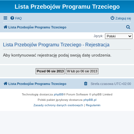
Lista Przebojów Programu Trzeciego
FAQ
Zaloguj się
S
Lista Przebojów Programu Trzeciego
z
Język:
u
Lista Przebojów Programu Trzeciego - Rejestracja
k
Aby kontynuować rejestrację podaj swoją datę urodzenia.
a
j
Lista Przebojów Programu Trzeciego
Strefa czasowa
UTC+02:00
Technologię dostarcza
phpBB
® Forum Software © phpBB Limited
Polski pakiet językowy dostarcza
phpBB.pl
Zasady ochrony danych osobowych
|
Regulamin