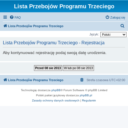
Lista Przebojów Programu Trzeciego
FAQ
Zaloguj się
S
Lista Przebojów Programu Trzeciego
z
Język:
u
Lista Przebojów Programu Trzeciego - Rejestracja
k
Aby kontynuować rejestrację podaj swoją datę urodzenia.
a
j
Lista Przebojów Programu Trzeciego
Strefa czasowa
UTC+02:00
Technologię dostarcza
phpBB
® Forum Software © phpBB Limited
Polski pakiet językowy dostarcza
phpBB.pl
Zasady ochrony danych osobowych
|
Regulamin