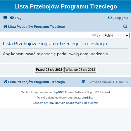
Lista Przebojów Programu Trzeciego
FAQ
Zaloguj się
S
Lista Przebojów Programu Trzeciego
z
Język:
u
Lista Przebojów Programu Trzeciego - Rejestracja
k
Aby kontynuować rejestrację podaj swoją datę urodzenia.
a
j
Lista Przebojów Programu Trzeciego
Strefa czasowa
UTC+02:00
Technologię dostarcza
phpBB
® Forum Software © phpBB Limited
Polski pakiet językowy dostarcza
phpBB.pl
Zasady ochrony danych osobowych
|
Regulamin