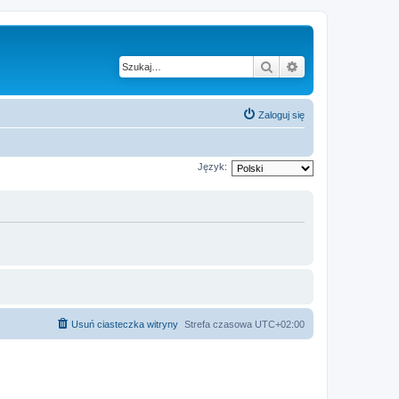
Szukaj
Wyszukiwanie z
Zaloguj się
Język:
Usuń ciasteczka witryny
Strefa czasowa
UTC+02:00