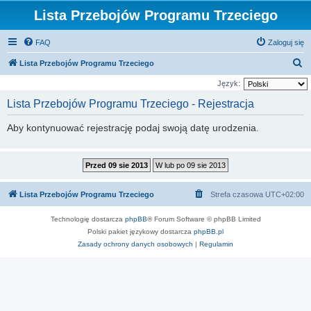
Lista Przebojów Programu Trzeciego
FAQ
Zaloguj się
S
Lista Przebojów Programu Trzeciego
z
Język:
u
Lista Przebojów Programu Trzeciego - Rejestracja
k
Aby kontynuować rejestrację podaj swoją datę urodzenia.
a
j
Lista Przebojów Programu Trzeciego
Strefa czasowa
UTC+02:00
Technologię dostarcza
phpBB
® Forum Software © phpBB Limited
Polski pakiet językowy dostarcza
phpBB.pl
Zasady ochrony danych osobowych
|
Regulamin