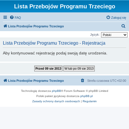
Lista Przebojów Programu Trzeciego
FAQ
Zaloguj się
S
Lista Przebojów Programu Trzeciego
z
Język:
u
Lista Przebojów Programu Trzeciego - Rejestracja
k
Aby kontynuować rejestrację podaj swoją datę urodzenia.
a
j
Lista Przebojów Programu Trzeciego
Strefa czasowa
UTC+02:00
Technologię dostarcza
phpBB
® Forum Software © phpBB Limited
Polski pakiet językowy dostarcza
phpBB.pl
Zasady ochrony danych osobowych
|
Regulamin