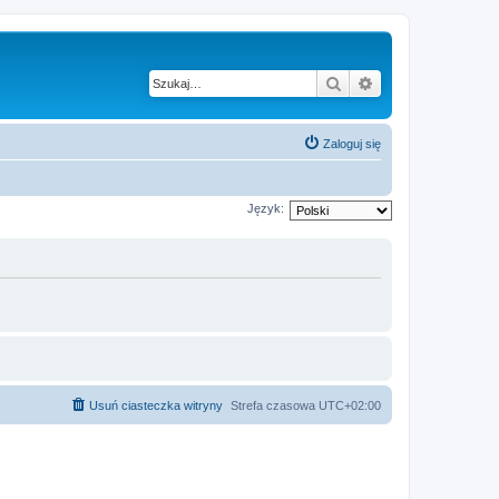
Szukaj
Wyszukiwanie z
Zaloguj się
Język:
Usuń ciasteczka witryny
Strefa czasowa
UTC+02:00