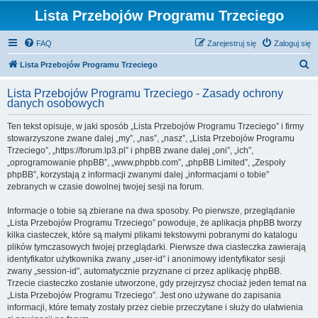
Lista Przebojów Programu Trzeciego
FAQ
Zarejestruj się
Zaloguj się
S
Lista Przebojów Programu Trzeciego
z
Lista Przebojów Programu Trzeciego - Zasady ochrony
u
danych osobowych
k
Ten tekst opisuje, w jaki sposób „Lista Przebojów Programu Trzeciego” i firmy
a
stowarzyszone zwane dalej „my”, „nas”, „nasz”, „Lista Przebojów Programu
j
Trzeciego”, „https://forum.lp3.pl” i phpBB zwane dalej „oni”, „ich”,
„oprogramowanie phpBB”, „www.phpbb.com”, „phpBB Limited”, „Zespoły
phpBB”, korzystają z informacji zwanymi dalej „informacjami o tobie”
zebranych w czasie dowolnej twojej sesji na forum.
Informacje o tobie są zbierane na dwa sposoby. Po pierwsze, przeglądanie
„Lista Przebojów Programu Trzeciego” powoduje, że aplikacja phpBB tworzy
kilka ciasteczek, które są małymi plikami tekstowymi pobranymi do katalogu
plików tymczasowych twojej przeglądarki. Pierwsze dwa ciasteczka zawierają
identyfikator użytkownika zwany „user-id” i anonimowy identyfikator sesji
zwany „session-id”, automatycznie przyznane ci przez aplikację phpBB.
Trzecie ciasteczko zostanie utworzone, gdy przejrzysz chociaż jeden temat na
„Lista Przebojów Programu Trzeciego”. Jest ono używane do zapisania
informacji, które tematy zostały przez ciebie przeczytane i służy do ułatwienia