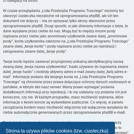
ci nawigacji na forum.
W czasie przeglądania „Lista Przebojów Programu Trzeciego” możemy też
utworzyć ciasteczka niezależne od oprogramowania phpBB, ale ich ten
dokument nie dotyczy – ma on opisywać tylko strony stworzone przez
oprogramowanie phpBB. Drugi sposób, w jaki zbieramy informacje o tobie, to
dane wysyłane przez ciebie do nas. Mogą być to między innymi posty
napisane przez ciebie jako anonimowy użytkownik zwane dalej „anonimowe
posty”, konta użytkownika założone na „Lista Przebojów Programu Trzeciego”
zwane dalej „twoje konto” i posty napisane przez ciebie po rejestracji i
zalogowaniu zwane dalej „twoje posty”.
Twoje konto będzie zawierać przynajmniej unikalną identyfikacyjną nazwę
zwaną dalej „twoja nazwa użytkownika”, hasło używane do logowania zwane
dalej „twoje hasło” i osobisty aktywny adres e-mail zwany dalej „twój adres e-
mail”. Informacje podane dla twojego konta na „Lista Przebojów Programu
Trzeciego” są chronione przez prawa dotyczące ochrony danych osobowych w
państwie, w którym stoi nasz serwer. Mamy prawo wymagać podania
dodatkowych informacji przy rejestracji, i to my ustalamy czy podanie ich jest
konieczne, czy nie. W każdym przypadku, masz możliwość wybrania, które
informacje o twoim koncie są wyświetlane publicznie. Co więcej, w panelu
zarządzania kontem masz możliwość włączenia lub wyłączenia wysyłania do
ciebie automatycznie generowanych przez oprogramowanie phpBB e-maili.
Twoje hasło jest zaszyfrowane, więc jest bezpieczne, niemniej nie należy
używać tego samego hasła na różnych witrynach internetowych. Hasło to
Strona ta używa plików cookies (tzw. ciasteczka)
umożliwia dostęp do twojego konta na „Lista Przebojów Programu Trzeciego”,