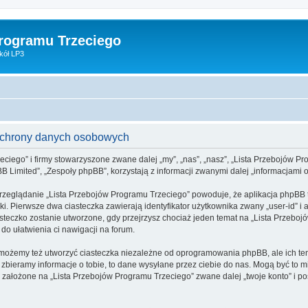
Programu Trzeciego
kół LP3
 ochrony danych osobowych
eciego” i firmy stowarzyszone zwane dalej „my”, „nas”, „nasz”, „Lista Przebojów Pro
 Limited”, „Zespoły phpBB”, korzystają z informacji zwanymi dalej „informacjami o
rzeglądanie „Lista Przebojów Programu Trzeciego” powoduje, że aplikacja phpBB tw
. Pierwsze dwa ciasteczka zawierają identyfikator użytkownika zwany „user-id” i a
asteczko zostanie utworzone, gdy przejrzysz chociaż jeden temat na „Lista Przebo
y do ułatwienia ci nawigacji na forum.
możemy też utworzyć ciasteczka niezależne od oprogramowania phpBB, ale ich ten
bieramy informacje o tobie, to dane wysyłane przez ciebie do nas. Mogą być to 
założone na „Lista Przebojów Programu Trzeciego” zwane dalej „twoje konto” i pos