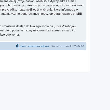
ane dalej „twoje hasło” i osobisty aktywny adres e-mail
zące ochrony danych osobowych w państwie, w którym stoi nasz
ym przypadku, masz możliwość wybrania, które informacje o
ebie automatycznie generowanych przez oprogramowanie phpBB
to umożliwia dostęp do twojego konta na „Lista Przebojów
prosi cię o podanie nazwy użytkownika i adresu e-mail. Po
twojego konta.
Usuń ciasteczka witryny
Strefa czasowa
UTC+02:00