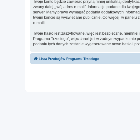
Twoje konto będzie zawierać przynajmniej unikalną identyfika
zwany dalej „twój adres e-mail”. Informacje podane dla twoje
serwer. Mamy prawo wymagać podania dodatkowych informacji pr
twoim koncie są wyświetlane publicznie. Co więcej, w panel
e-maili.
Twoje hasło jest zaszyfrowane, więc jest bezpieczne, niemnie
Programu Trzeciego”, więc chroń je i w żadnym wypadku nie 
podaniu tych danych zostanie wygenerowane nowe hasło i prze
Lista Przebojów Programu Trzeciego