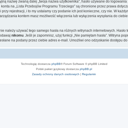
cyjną nazwę zwaną dalej „twoja nazwa użytkownika”, hasło używane do logowania zw
go konta na „Lista Przebojów Programu Trzeciego” są chronione przez prawa dotyc
zy rejestracji, i to my ustalamy czy podanie ich jest konieczne, czy nie. W każd
u zarządzania kontem masz możliwość włączenia lub wyłączenia wysyłania do ci
j nie należy używać tego samego hasła na różnych witrynach internetowych. Hasło 
podawaj
nikomu
. Jeśli je zapomnisz, użyj funkcji „Nie pamiętam hasła”. Witryna po
słane na podany przez ciebie adres e-mail. Umożliwi ono odzyskanie dostępu do 
Technologię dostarcza
phpBB
® Forum Software © phpBB Limited
Polski pakiet językowy dostarcza
phpBB.pl
Zasady ochrony danych osobowych
|
Regulamin