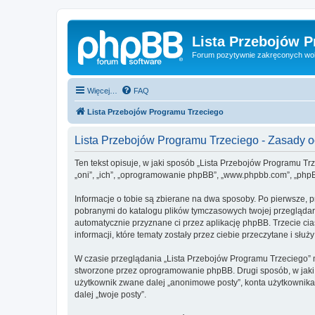
Lista Przebojów 
Forum pozytywnie zakręconych wo
Więcej…
FAQ
Lista Przebojów Programu Trzeciego
Lista Przebojów Programu Trzeciego - Zasady
Ten tekst opisuje, w jaki sposób „Lista Przebojów Programu Trz
„oni”, „ich”, „oprogramowanie phpBB”, „www.phpbb.com”, „phpBB
Informacje o tobie są zbierane na dwa sposoby. Po pierwsze, p
pobranymi do katalogu plików tymczasowych twojej przeglądarki
automatycznie przyznane ci przez aplikację phpBB. Trzecie ci
informacji, które tematy zostały przez ciebie przeczytane i służ
W czasie przeglądania „Lista Przebojów Programu Trzeciego” 
stworzone przez oprogramowanie phpBB. Drugi sposób, w jaki z
użytkownik zwane dalej „anonimowe posty”, konta użytkownika 
dalej „twoje posty”.