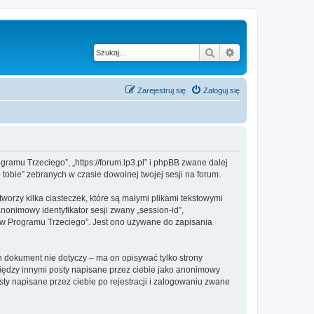
Szukaj
Wyszukiwanie z
Zarejestruj się
Zaloguj się
gramu Trzeciego”, „https://forum.lp3.pl” i phpBB zwane dalej
 tobie” zebranych w czasie dowolnej twojej sesji na forum.
orzy kilka ciasteczek, które są małymi plikami tekstowymi
nonimowy identyfikator sesji zwany „session-id”,
jów Programu Trzeciego”. Jest ono używane do zapisania
 dokument nie dotyczy – ma on opisywać tylko strony
między innymi posty napisane przez ciebie jako anonimowy
ty napisane przez ciebie po rejestracji i zalogowaniu zwane