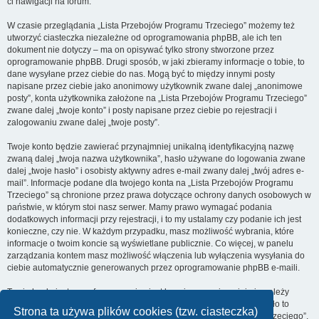
ci nawigacji na forum.
W czasie przeglądania „Lista Przebojów Programu Trzeciego” możemy też
utworzyć ciasteczka niezależne od oprogramowania phpBB, ale ich ten
dokument nie dotyczy – ma on opisywać tylko strony stworzone przez
oprogramowanie phpBB. Drugi sposób, w jaki zbieramy informacje o tobie, to
dane wysyłane przez ciebie do nas. Mogą być to między innymi posty
napisane przez ciebie jako anonimowy użytkownik zwane dalej „anonimowe
posty”, konta użytkownika założone na „Lista Przebojów Programu Trzeciego”
zwane dalej „twoje konto” i posty napisane przez ciebie po rejestracji i
zalogowaniu zwane dalej „twoje posty”.
Twoje konto będzie zawierać przynajmniej unikalną identyfikacyjną nazwę
zwaną dalej „twoja nazwa użytkownika”, hasło używane do logowania zwane
dalej „twoje hasło” i osobisty aktywny adres e-mail zwany dalej „twój adres e-
mail”. Informacje podane dla twojego konta na „Lista Przebojów Programu
Trzeciego” są chronione przez prawa dotyczące ochrony danych osobowych w
państwie, w którym stoi nasz serwer. Mamy prawo wymagać podania
dodatkowych informacji przy rejestracji, i to my ustalamy czy podanie ich jest
konieczne, czy nie. W każdym przypadku, masz możliwość wybrania, które
informacje o twoim koncie są wyświetlane publicznie. Co więcej, w panelu
zarządzania kontem masz możliwość włączenia lub wyłączenia wysyłania do
ciebie automatycznie generowanych przez oprogramowanie phpBB e-maili.
Twoje hasło jest zaszyfrowane, więc jest bezpieczne, niemniej nie należy
używać tego samego hasła na różnych witrynach internetowych. Hasło to
Strona ta używa plików cookies (tzw. ciasteczka)
umożliwia dostęp do twojego konta na „Lista Przebojów Programu Trzeciego”,