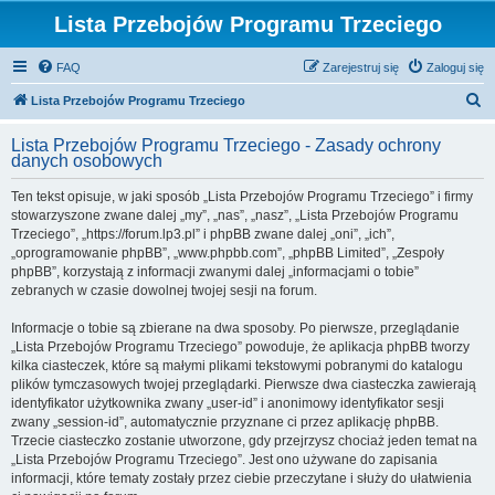
Lista Przebojów Programu Trzeciego
FAQ
Zarejestruj się
Zaloguj się
S
Lista Przebojów Programu Trzeciego
z
Lista Przebojów Programu Trzeciego - Zasady ochrony
u
danych osobowych
k
Ten tekst opisuje, w jaki sposób „Lista Przebojów Programu Trzeciego” i firmy
a
stowarzyszone zwane dalej „my”, „nas”, „nasz”, „Lista Przebojów Programu
j
Trzeciego”, „https://forum.lp3.pl” i phpBB zwane dalej „oni”, „ich”,
„oprogramowanie phpBB”, „www.phpbb.com”, „phpBB Limited”, „Zespoły
phpBB”, korzystają z informacji zwanymi dalej „informacjami o tobie”
zebranych w czasie dowolnej twojej sesji na forum.
Informacje o tobie są zbierane na dwa sposoby. Po pierwsze, przeglądanie
„Lista Przebojów Programu Trzeciego” powoduje, że aplikacja phpBB tworzy
kilka ciasteczek, które są małymi plikami tekstowymi pobranymi do katalogu
plików tymczasowych twojej przeglądarki. Pierwsze dwa ciasteczka zawierają
identyfikator użytkownika zwany „user-id” i anonimowy identyfikator sesji
zwany „session-id”, automatycznie przyznane ci przez aplikację phpBB.
Trzecie ciasteczko zostanie utworzone, gdy przejrzysz chociaż jeden temat na
„Lista Przebojów Programu Trzeciego”. Jest ono używane do zapisania
informacji, które tematy zostały przez ciebie przeczytane i służy do ułatwienia