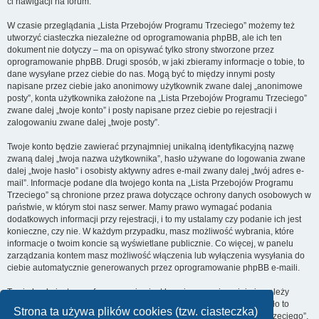
ci nawigacji na forum.
W czasie przeglądania „Lista Przebojów Programu Trzeciego” możemy też
utworzyć ciasteczka niezależne od oprogramowania phpBB, ale ich ten
dokument nie dotyczy – ma on opisywać tylko strony stworzone przez
oprogramowanie phpBB. Drugi sposób, w jaki zbieramy informacje o tobie, to
dane wysyłane przez ciebie do nas. Mogą być to między innymi posty
napisane przez ciebie jako anonimowy użytkownik zwane dalej „anonimowe
posty”, konta użytkownika założone na „Lista Przebojów Programu Trzeciego”
zwane dalej „twoje konto” i posty napisane przez ciebie po rejestracji i
zalogowaniu zwane dalej „twoje posty”.
Twoje konto będzie zawierać przynajmniej unikalną identyfikacyjną nazwę
zwaną dalej „twoja nazwa użytkownika”, hasło używane do logowania zwane
dalej „twoje hasło” i osobisty aktywny adres e-mail zwany dalej „twój adres e-
mail”. Informacje podane dla twojego konta na „Lista Przebojów Programu
Trzeciego” są chronione przez prawa dotyczące ochrony danych osobowych w
państwie, w którym stoi nasz serwer. Mamy prawo wymagać podania
dodatkowych informacji przy rejestracji, i to my ustalamy czy podanie ich jest
konieczne, czy nie. W każdym przypadku, masz możliwość wybrania, które
informacje o twoim koncie są wyświetlane publicznie. Co więcej, w panelu
zarządzania kontem masz możliwość włączenia lub wyłączenia wysyłania do
ciebie automatycznie generowanych przez oprogramowanie phpBB e-maili.
Twoje hasło jest zaszyfrowane, więc jest bezpieczne, niemniej nie należy
używać tego samego hasła na różnych witrynach internetowych. Hasło to
Strona ta używa plików cookies (tzw. ciasteczka)
umożliwia dostęp do twojego konta na „Lista Przebojów Programu Trzeciego”,