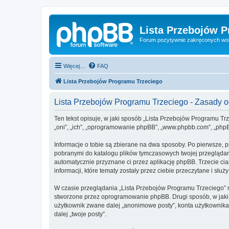
Lista Przebojów 
Forum pozytywnie zakręconych wo
Więcej…
FAQ
Lista Przebojów Programu Trzeciego
Lista Przebojów Programu Trzeciego - Zasady
Ten tekst opisuje, w jaki sposób „Lista Przebojów Programu Trz
„oni”, „ich”, „oprogramowanie phpBB”, „www.phpbb.com”, „phpBB
Informacje o tobie są zbierane na dwa sposoby. Po pierwsze, p
pobranymi do katalogu plików tymczasowych twojej przeglądarki
automatycznie przyznane ci przez aplikację phpBB. Trzecie ci
informacji, które tematy zostały przez ciebie przeczytane i służ
W czasie przeglądania „Lista Przebojów Programu Trzeciego” 
stworzone przez oprogramowanie phpBB. Drugi sposób, w jaki z
użytkownik zwane dalej „anonimowe posty”, konta użytkownika 
dalej „twoje posty”.