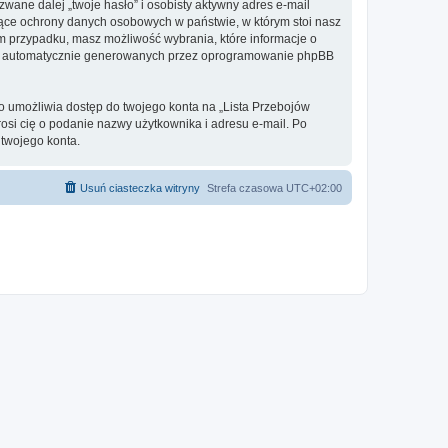
ane dalej „twoje hasło” i osobisty aktywny adres e-mail
zące ochrony danych osobowych w państwie, w którym stoi nasz
ym przypadku, masz możliwość wybrania, które informacje o
ebie automatycznie generowanych przez oprogramowanie phpBB
to umożliwia dostęp do twojego konta na „Lista Przebojów
prosi cię o podanie nazwy użytkownika i adresu e-mail. Po
twojego konta.
Usuń ciasteczka witryny
Strefa czasowa
UTC+02:00