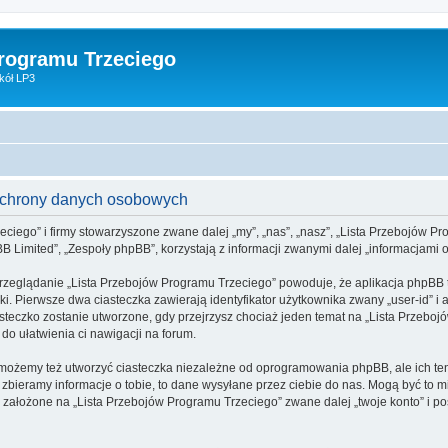
Programu Trzeciego
kół LP3
 ochrony danych osobowych
eciego” i firmy stowarzyszone zwane dalej „my”, „nas”, „nasz”, „Lista Przebojów Pro
 Limited”, „Zespoły phpBB”, korzystają z informacji zwanymi dalej „informacjami o
rzeglądanie „Lista Przebojów Programu Trzeciego” powoduje, że aplikacja phpBB tw
. Pierwsze dwa ciasteczka zawierają identyfikator użytkownika zwany „user-id” i a
asteczko zostanie utworzone, gdy przejrzysz chociaż jeden temat na „Lista Przebo
y do ułatwienia ci nawigacji na forum.
możemy też utworzyć ciasteczka niezależne od oprogramowania phpBB, ale ich ten
bieramy informacje o tobie, to dane wysyłane przez ciebie do nas. Mogą być to 
założone na „Lista Przebojów Programu Trzeciego” zwane dalej „twoje konto” i pos