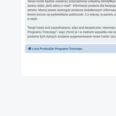
Twoje konto będzie zawierać przynajmniej unikalną identyfika
zwany dalej „twój adres e-mail”. Informacje podane dla twoje
serwer. Mamy prawo wymagać podania dodatkowych informacji pr
twoim koncie są wyświetlane publicznie. Co więcej, w panel
e-maili.
Twoje hasło jest zaszyfrowane, więc jest bezpieczne, niemnie
Programu Trzeciego”, więc chroń je i w żadnym wypadku nie 
podaniu tych danych zostanie wygenerowane nowe hasło i prze
Lista Przebojów Programu Trzeciego