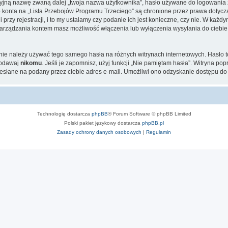
cyjną nazwę zwaną dalej „twoja nazwa użytkownika”, hasło używane do logowania zw
go konta na „Lista Przebojów Programu Trzeciego” są chronione przez prawa dotyc
zy rejestracji, i to my ustalamy czy podanie ich jest konieczne, czy nie. W każd
u zarządzania kontem masz możliwość włączenia lub wyłączenia wysyłania do ci
j nie należy używać tego samego hasła na różnych witrynach internetowych. Hasło 
podawaj
nikomu
. Jeśli je zapomnisz, użyj funkcji „Nie pamiętam hasła”. Witryna po
słane na podany przez ciebie adres e-mail. Umożliwi ono odzyskanie dostępu do 
Technologię dostarcza
phpBB
® Forum Software © phpBB Limited
Polski pakiet językowy dostarcza
phpBB.pl
Zasady ochrony danych osobowych
|
Regulamin