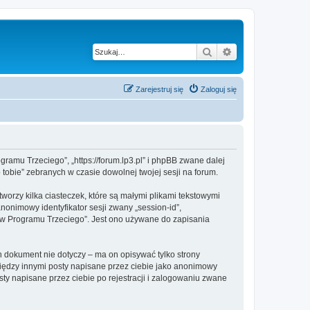
Szukaj
Wyszukiwanie z
Zarejestruj się
Zaloguj się
gramu Trzeciego”, „https://forum.lp3.pl” i phpBB zwane dalej
 tobie” zebranych w czasie dowolnej twojej sesji na forum.
orzy kilka ciasteczek, które są małymi plikami tekstowymi
nonimowy identyfikator sesji zwany „session-id”,
jów Programu Trzeciego”. Jest ono używane do zapisania
 dokument nie dotyczy – ma on opisywać tylko strony
między innymi posty napisane przez ciebie jako anonimowy
ty napisane przez ciebie po rejestracji i zalogowaniu zwane