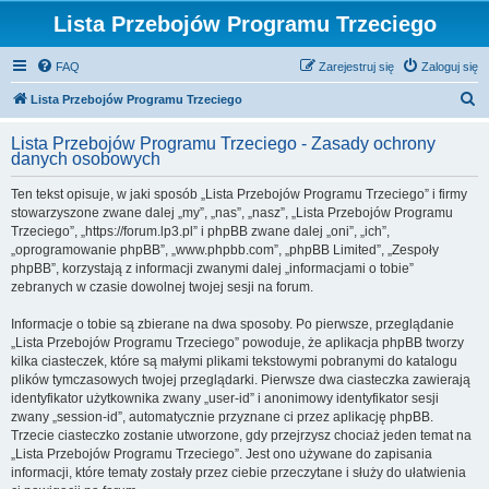
Lista Przebojów Programu Trzeciego
FAQ
Zarejestruj się
Zaloguj się
S
Lista Przebojów Programu Trzeciego
z
Lista Przebojów Programu Trzeciego - Zasady ochrony
u
danych osobowych
k
Ten tekst opisuje, w jaki sposób „Lista Przebojów Programu Trzeciego” i firmy
a
stowarzyszone zwane dalej „my”, „nas”, „nasz”, „Lista Przebojów Programu
j
Trzeciego”, „https://forum.lp3.pl” i phpBB zwane dalej „oni”, „ich”,
„oprogramowanie phpBB”, „www.phpbb.com”, „phpBB Limited”, „Zespoły
phpBB”, korzystają z informacji zwanymi dalej „informacjami o tobie”
zebranych w czasie dowolnej twojej sesji na forum.
Informacje o tobie są zbierane na dwa sposoby. Po pierwsze, przeglądanie
„Lista Przebojów Programu Trzeciego” powoduje, że aplikacja phpBB tworzy
kilka ciasteczek, które są małymi plikami tekstowymi pobranymi do katalogu
plików tymczasowych twojej przeglądarki. Pierwsze dwa ciasteczka zawierają
identyfikator użytkownika zwany „user-id” i anonimowy identyfikator sesji
zwany „session-id”, automatycznie przyznane ci przez aplikację phpBB.
Trzecie ciasteczko zostanie utworzone, gdy przejrzysz chociaż jeden temat na
„Lista Przebojów Programu Trzeciego”. Jest ono używane do zapisania
informacji, które tematy zostały przez ciebie przeczytane i służy do ułatwienia