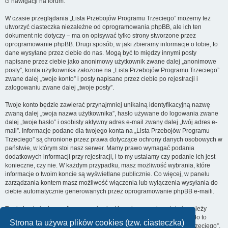
ci nawigacji na forum.
W czasie przeglądania „Lista Przebojów Programu Trzeciego” możemy też
utworzyć ciasteczka niezależne od oprogramowania phpBB, ale ich ten
dokument nie dotyczy – ma on opisywać tylko strony stworzone przez
oprogramowanie phpBB. Drugi sposób, w jaki zbieramy informacje o tobie, to
dane wysyłane przez ciebie do nas. Mogą być to między innymi posty
napisane przez ciebie jako anonimowy użytkownik zwane dalej „anonimowe
posty”, konta użytkownika założone na „Lista Przebojów Programu Trzeciego”
zwane dalej „twoje konto” i posty napisane przez ciebie po rejestracji i
zalogowaniu zwane dalej „twoje posty”.
Twoje konto będzie zawierać przynajmniej unikalną identyfikacyjną nazwę
zwaną dalej „twoja nazwa użytkownika”, hasło używane do logowania zwane
dalej „twoje hasło” i osobisty aktywny adres e-mail zwany dalej „twój adres e-
mail”. Informacje podane dla twojego konta na „Lista Przebojów Programu
Trzeciego” są chronione przez prawa dotyczące ochrony danych osobowych w
państwie, w którym stoi nasz serwer. Mamy prawo wymagać podania
dodatkowych informacji przy rejestracji, i to my ustalamy czy podanie ich jest
konieczne, czy nie. W każdym przypadku, masz możliwość wybrania, które
informacje o twoim koncie są wyświetlane publicznie. Co więcej, w panelu
zarządzania kontem masz możliwość włączenia lub wyłączenia wysyłania do
ciebie automatycznie generowanych przez oprogramowanie phpBB e-maili.
Twoje hasło jest zaszyfrowane, więc jest bezpieczne, niemniej nie należy
używać tego samego hasła na różnych witrynach internetowych. Hasło to
Strona ta używa plików cookies (tzw. ciasteczka)
umożliwia dostęp do twojego konta na „Lista Przebojów Programu Trzeciego”,