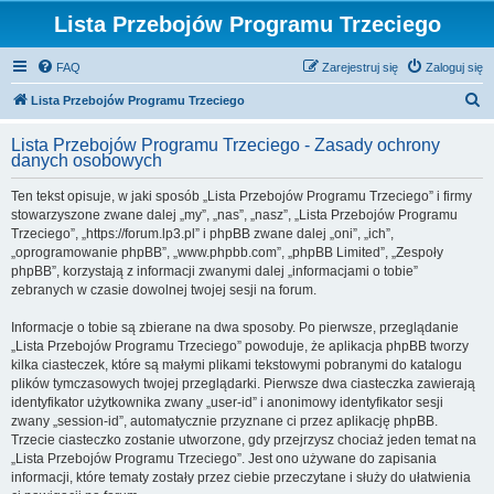
Lista Przebojów Programu Trzeciego
FAQ
Zarejestruj się
Zaloguj się
S
Lista Przebojów Programu Trzeciego
z
Lista Przebojów Programu Trzeciego - Zasady ochrony
u
danych osobowych
k
Ten tekst opisuje, w jaki sposób „Lista Przebojów Programu Trzeciego” i firmy
a
stowarzyszone zwane dalej „my”, „nas”, „nasz”, „Lista Przebojów Programu
j
Trzeciego”, „https://forum.lp3.pl” i phpBB zwane dalej „oni”, „ich”,
„oprogramowanie phpBB”, „www.phpbb.com”, „phpBB Limited”, „Zespoły
phpBB”, korzystają z informacji zwanymi dalej „informacjami o tobie”
zebranych w czasie dowolnej twojej sesji na forum.
Informacje o tobie są zbierane na dwa sposoby. Po pierwsze, przeglądanie
„Lista Przebojów Programu Trzeciego” powoduje, że aplikacja phpBB tworzy
kilka ciasteczek, które są małymi plikami tekstowymi pobranymi do katalogu
plików tymczasowych twojej przeglądarki. Pierwsze dwa ciasteczka zawierają
identyfikator użytkownika zwany „user-id” i anonimowy identyfikator sesji
zwany „session-id”, automatycznie przyznane ci przez aplikację phpBB.
Trzecie ciasteczko zostanie utworzone, gdy przejrzysz chociaż jeden temat na
„Lista Przebojów Programu Trzeciego”. Jest ono używane do zapisania
informacji, które tematy zostały przez ciebie przeczytane i służy do ułatwienia