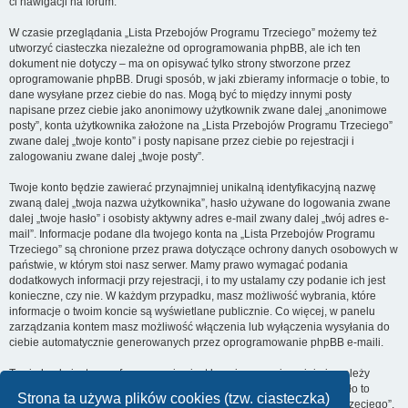
ci nawigacji na forum.
W czasie przeglądania „Lista Przebojów Programu Trzeciego” możemy też
utworzyć ciasteczka niezależne od oprogramowania phpBB, ale ich ten
dokument nie dotyczy – ma on opisywać tylko strony stworzone przez
oprogramowanie phpBB. Drugi sposób, w jaki zbieramy informacje o tobie, to
dane wysyłane przez ciebie do nas. Mogą być to między innymi posty
napisane przez ciebie jako anonimowy użytkownik zwane dalej „anonimowe
posty”, konta użytkownika założone na „Lista Przebojów Programu Trzeciego”
zwane dalej „twoje konto” i posty napisane przez ciebie po rejestracji i
zalogowaniu zwane dalej „twoje posty”.
Twoje konto będzie zawierać przynajmniej unikalną identyfikacyjną nazwę
zwaną dalej „twoja nazwa użytkownika”, hasło używane do logowania zwane
dalej „twoje hasło” i osobisty aktywny adres e-mail zwany dalej „twój adres e-
mail”. Informacje podane dla twojego konta na „Lista Przebojów Programu
Trzeciego” są chronione przez prawa dotyczące ochrony danych osobowych w
państwie, w którym stoi nasz serwer. Mamy prawo wymagać podania
dodatkowych informacji przy rejestracji, i to my ustalamy czy podanie ich jest
konieczne, czy nie. W każdym przypadku, masz możliwość wybrania, które
informacje o twoim koncie są wyświetlane publicznie. Co więcej, w panelu
zarządzania kontem masz możliwość włączenia lub wyłączenia wysyłania do
ciebie automatycznie generowanych przez oprogramowanie phpBB e-maili.
Twoje hasło jest zaszyfrowane, więc jest bezpieczne, niemniej nie należy
używać tego samego hasła na różnych witrynach internetowych. Hasło to
Strona ta używa plików cookies (tzw. ciasteczka)
umożliwia dostęp do twojego konta na „Lista Przebojów Programu Trzeciego”,