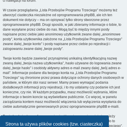
ci nawigacji na forum.
W czasie przeglądania „Lista Przebojów Programu Trzeciego” możemy też
utworzyć ciasteczka niezależne od oprogramowania phpBB, ale ich ten
dokument nie dotyczy – ma on opisywać tylko strony stworzone przez
oprogramowanie phpBB. Drugi sposób, w jaki zbieramy informacje o tobie, to
dane wysyłane przez ciebie do nas. Mogą być to między innymi posty
napisane przez ciebie jako anonimowy użytkownik zwane dalej „anonimowe
posty”, konta użytkownika założone na „Lista Przebojów Programu Trzeciego”
zwane dalej „twoje konto” i posty napisane przez ciebie po rejestracji i
zalogowaniu zwane dalej „twoje posty”.
Twoje konto będzie zawierać przynajmniej unikalną identyfikacyjną nazwę
zwaną dalej „twoja nazwa użytkownika”, hasło używane do logowania zwane
dalej „twoje hasło” i osobisty aktywny adres e-mail zwany dalej „twój adres e-
mail”. Informacje podane dla twojego konta na „Lista Przebojów Programu
Trzeciego” są chronione przez prawa dotyczące ochrony danych osobowych w
państwie, w którym stoi nasz serwer. Mamy prawo wymagać podania
dodatkowych informacji przy rejestracji, i to my ustalamy czy podanie ich jest
konieczne, czy nie. W każdym przypadku, masz możliwość wybrania, które
informacje o twoim koncie są wyświetlane publicznie. Co więcej, w panelu
zarządzania kontem masz możliwość włączenia lub wyłączenia wysyłania do
ciebie automatycznie generowanych przez oprogramowanie phpBB e-maili.
Twoje hasło jest zaszyfrowane, więc jest bezpieczne, niemniej nie należy
używać tego samego hasła na różnych witrynach internetowych. Hasło to
Strona ta używa plików cookies (tzw. ciasteczka)
umożliwia dostęp do twojego konta na „Lista Przebojów Programu Trzeciego”,