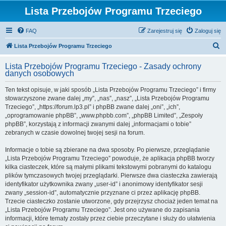
Lista Przebojów Programu Trzeciego
FAQ
Zarejestruj się
Zaloguj się
S
Lista Przebojów Programu Trzeciego
z
Lista Przebojów Programu Trzeciego - Zasady ochrony
u
danych osobowych
k
Ten tekst opisuje, w jaki sposób „Lista Przebojów Programu Trzeciego” i firmy
a
stowarzyszone zwane dalej „my”, „nas”, „nasz”, „Lista Przebojów Programu
j
Trzeciego”, „https://forum.lp3.pl” i phpBB zwane dalej „oni”, „ich”,
„oprogramowanie phpBB”, „www.phpbb.com”, „phpBB Limited”, „Zespoły
phpBB”, korzystają z informacji zwanymi dalej „informacjami o tobie”
zebranych w czasie dowolnej twojej sesji na forum.
Informacje o tobie są zbierane na dwa sposoby. Po pierwsze, przeglądanie
„Lista Przebojów Programu Trzeciego” powoduje, że aplikacja phpBB tworzy
kilka ciasteczek, które są małymi plikami tekstowymi pobranymi do katalogu
plików tymczasowych twojej przeglądarki. Pierwsze dwa ciasteczka zawierają
identyfikator użytkownika zwany „user-id” i anonimowy identyfikator sesji
zwany „session-id”, automatycznie przyznane ci przez aplikację phpBB.
Trzecie ciasteczko zostanie utworzone, gdy przejrzysz chociaż jeden temat na
„Lista Przebojów Programu Trzeciego”. Jest ono używane do zapisania
informacji, które tematy zostały przez ciebie przeczytane i służy do ułatwienia