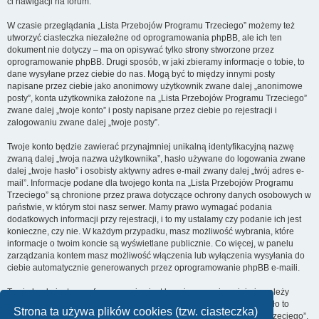
ci nawigacji na forum.
W czasie przeglądania „Lista Przebojów Programu Trzeciego” możemy też
utworzyć ciasteczka niezależne od oprogramowania phpBB, ale ich ten
dokument nie dotyczy – ma on opisywać tylko strony stworzone przez
oprogramowanie phpBB. Drugi sposób, w jaki zbieramy informacje o tobie, to
dane wysyłane przez ciebie do nas. Mogą być to między innymi posty
napisane przez ciebie jako anonimowy użytkownik zwane dalej „anonimowe
posty”, konta użytkownika założone na „Lista Przebojów Programu Trzeciego”
zwane dalej „twoje konto” i posty napisane przez ciebie po rejestracji i
zalogowaniu zwane dalej „twoje posty”.
Twoje konto będzie zawierać przynajmniej unikalną identyfikacyjną nazwę
zwaną dalej „twoja nazwa użytkownika”, hasło używane do logowania zwane
dalej „twoje hasło” i osobisty aktywny adres e-mail zwany dalej „twój adres e-
mail”. Informacje podane dla twojego konta na „Lista Przebojów Programu
Trzeciego” są chronione przez prawa dotyczące ochrony danych osobowych w
państwie, w którym stoi nasz serwer. Mamy prawo wymagać podania
dodatkowych informacji przy rejestracji, i to my ustalamy czy podanie ich jest
konieczne, czy nie. W każdym przypadku, masz możliwość wybrania, które
informacje o twoim koncie są wyświetlane publicznie. Co więcej, w panelu
zarządzania kontem masz możliwość włączenia lub wyłączenia wysyłania do
ciebie automatycznie generowanych przez oprogramowanie phpBB e-maili.
Twoje hasło jest zaszyfrowane, więc jest bezpieczne, niemniej nie należy
używać tego samego hasła na różnych witrynach internetowych. Hasło to
Strona ta używa plików cookies (tzw. ciasteczka)
umożliwia dostęp do twojego konta na „Lista Przebojów Programu Trzeciego”,