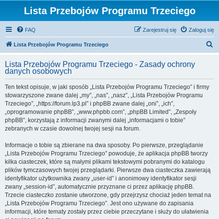
Lista Przebojów Programu Trzeciego
FAQ
Zarejestruj się
Zaloguj się
S
Lista Przebojów Programu Trzeciego
z
Lista Przebojów Programu Trzeciego - Zasady ochrony
u
danych osobowych
k
Ten tekst opisuje, w jaki sposób „Lista Przebojów Programu Trzeciego” i firmy
a
stowarzyszone zwane dalej „my”, „nas”, „nasz”, „Lista Przebojów Programu
j
Trzeciego”, „https://forum.lp3.pl” i phpBB zwane dalej „oni”, „ich”,
„oprogramowanie phpBB”, „www.phpbb.com”, „phpBB Limited”, „Zespoły
phpBB”, korzystają z informacji zwanymi dalej „informacjami o tobie”
zebranych w czasie dowolnej twojej sesji na forum.
Informacje o tobie są zbierane na dwa sposoby. Po pierwsze, przeglądanie
„Lista Przebojów Programu Trzeciego” powoduje, że aplikacja phpBB tworzy
kilka ciasteczek, które są małymi plikami tekstowymi pobranymi do katalogu
plików tymczasowych twojej przeglądarki. Pierwsze dwa ciasteczka zawierają
identyfikator użytkownika zwany „user-id” i anonimowy identyfikator sesji
zwany „session-id”, automatycznie przyznane ci przez aplikację phpBB.
Trzecie ciasteczko zostanie utworzone, gdy przejrzysz chociaż jeden temat na
„Lista Przebojów Programu Trzeciego”. Jest ono używane do zapisania
informacji, które tematy zostały przez ciebie przeczytane i służy do ułatwienia