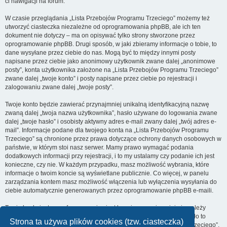
ci nawigacji na forum.
W czasie przeglądania „Lista Przebojów Programu Trzeciego” możemy też
utworzyć ciasteczka niezależne od oprogramowania phpBB, ale ich ten
dokument nie dotyczy – ma on opisywać tylko strony stworzone przez
oprogramowanie phpBB. Drugi sposób, w jaki zbieramy informacje o tobie, to
dane wysyłane przez ciebie do nas. Mogą być to między innymi posty
napisane przez ciebie jako anonimowy użytkownik zwane dalej „anonimowe
posty”, konta użytkownika założone na „Lista Przebojów Programu Trzeciego”
zwane dalej „twoje konto” i posty napisane przez ciebie po rejestracji i
zalogowaniu zwane dalej „twoje posty”.
Twoje konto będzie zawierać przynajmniej unikalną identyfikacyjną nazwę
zwaną dalej „twoja nazwa użytkownika”, hasło używane do logowania zwane
dalej „twoje hasło” i osobisty aktywny adres e-mail zwany dalej „twój adres e-
mail”. Informacje podane dla twojego konta na „Lista Przebojów Programu
Trzeciego” są chronione przez prawa dotyczące ochrony danych osobowych w
państwie, w którym stoi nasz serwer. Mamy prawo wymagać podania
dodatkowych informacji przy rejestracji, i to my ustalamy czy podanie ich jest
konieczne, czy nie. W każdym przypadku, masz możliwość wybrania, które
informacje o twoim koncie są wyświetlane publicznie. Co więcej, w panelu
zarządzania kontem masz możliwość włączenia lub wyłączenia wysyłania do
ciebie automatycznie generowanych przez oprogramowanie phpBB e-maili.
Twoje hasło jest zaszyfrowane, więc jest bezpieczne, niemniej nie należy
używać tego samego hasła na różnych witrynach internetowych. Hasło to
Strona ta używa plików cookies (tzw. ciasteczka)
umożliwia dostęp do twojego konta na „Lista Przebojów Programu Trzeciego”,