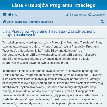
Lista Przebojów Programu Trzeciego
FAQ
Zarejestruj się
Zaloguj się
S
Lista Przebojów Programu Trzeciego
z
Lista Przebojów Programu Trzeciego - Zasady ochrony
u
danych osobowych
k
Ten tekst opisuje, w jaki sposób „Lista Przebojów Programu Trzeciego” i firmy
a
stowarzyszone zwane dalej „my”, „nas”, „nasz”, „Lista Przebojów Programu
j
Trzeciego”, „https://forum.lp3.pl” i phpBB zwane dalej „oni”, „ich”,
„oprogramowanie phpBB”, „www.phpbb.com”, „phpBB Limited”, „Zespoły
phpBB”, korzystają z informacji zwanymi dalej „informacjami o tobie”
zebranych w czasie dowolnej twojej sesji na forum.
Informacje o tobie są zbierane na dwa sposoby. Po pierwsze, przeglądanie
„Lista Przebojów Programu Trzeciego” powoduje, że aplikacja phpBB tworzy
kilka ciasteczek, które są małymi plikami tekstowymi pobranymi do katalogu
plików tymczasowych twojej przeglądarki. Pierwsze dwa ciasteczka zawierają
identyfikator użytkownika zwany „user-id” i anonimowy identyfikator sesji
zwany „session-id”, automatycznie przyznane ci przez aplikację phpBB.
Trzecie ciasteczko zostanie utworzone, gdy przejrzysz chociaż jeden temat na
„Lista Przebojów Programu Trzeciego”. Jest ono używane do zapisania
informacji, które tematy zostały przez ciebie przeczytane i służy do ułatwienia