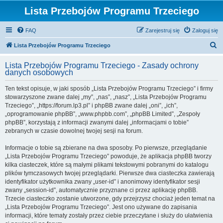
Lista Przebojów Programu Trzeciego
FAQ
Zarejestruj się
Zaloguj się
S
Lista Przebojów Programu Trzeciego
z
Lista Przebojów Programu Trzeciego - Zasady ochrony
u
danych osobowych
k
Ten tekst opisuje, w jaki sposób „Lista Przebojów Programu Trzeciego” i firmy
a
stowarzyszone zwane dalej „my”, „nas”, „nasz”, „Lista Przebojów Programu
j
Trzeciego”, „https://forum.lp3.pl” i phpBB zwane dalej „oni”, „ich”,
„oprogramowanie phpBB”, „www.phpbb.com”, „phpBB Limited”, „Zespoły
phpBB”, korzystają z informacji zwanymi dalej „informacjami o tobie”
zebranych w czasie dowolnej twojej sesji na forum.
Informacje o tobie są zbierane na dwa sposoby. Po pierwsze, przeglądanie
„Lista Przebojów Programu Trzeciego” powoduje, że aplikacja phpBB tworzy
kilka ciasteczek, które są małymi plikami tekstowymi pobranymi do katalogu
plików tymczasowych twojej przeglądarki. Pierwsze dwa ciasteczka zawierają
identyfikator użytkownika zwany „user-id” i anonimowy identyfikator sesji
zwany „session-id”, automatycznie przyznane ci przez aplikację phpBB.
Trzecie ciasteczko zostanie utworzone, gdy przejrzysz chociaż jeden temat na
„Lista Przebojów Programu Trzeciego”. Jest ono używane do zapisania
informacji, które tematy zostały przez ciebie przeczytane i służy do ułatwienia