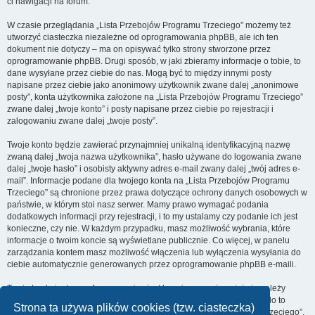
ci nawigacji na forum.
W czasie przeglądania „Lista Przebojów Programu Trzeciego” możemy też
utworzyć ciasteczka niezależne od oprogramowania phpBB, ale ich ten
dokument nie dotyczy – ma on opisywać tylko strony stworzone przez
oprogramowanie phpBB. Drugi sposób, w jaki zbieramy informacje o tobie, to
dane wysyłane przez ciebie do nas. Mogą być to między innymi posty
napisane przez ciebie jako anonimowy użytkownik zwane dalej „anonimowe
posty”, konta użytkownika założone na „Lista Przebojów Programu Trzeciego”
zwane dalej „twoje konto” i posty napisane przez ciebie po rejestracji i
zalogowaniu zwane dalej „twoje posty”.
Twoje konto będzie zawierać przynajmniej unikalną identyfikacyjną nazwę
zwaną dalej „twoja nazwa użytkownika”, hasło używane do logowania zwane
dalej „twoje hasło” i osobisty aktywny adres e-mail zwany dalej „twój adres e-
mail”. Informacje podane dla twojego konta na „Lista Przebojów Programu
Trzeciego” są chronione przez prawa dotyczące ochrony danych osobowych w
państwie, w którym stoi nasz serwer. Mamy prawo wymagać podania
dodatkowych informacji przy rejestracji, i to my ustalamy czy podanie ich jest
konieczne, czy nie. W każdym przypadku, masz możliwość wybrania, które
informacje o twoim koncie są wyświetlane publicznie. Co więcej, w panelu
zarządzania kontem masz możliwość włączenia lub wyłączenia wysyłania do
ciebie automatycznie generowanych przez oprogramowanie phpBB e-maili.
Twoje hasło jest zaszyfrowane, więc jest bezpieczne, niemniej nie należy
używać tego samego hasła na różnych witrynach internetowych. Hasło to
Strona ta używa plików cookies (tzw. ciasteczka)
umożliwia dostęp do twojego konta na „Lista Przebojów Programu Trzeciego”,