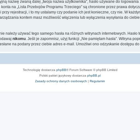
cyjną nazwę zwaną dalej „twoja nazwa użytkownika”, hasło używane do logowania zw
go konta na „Lista Przebojów Programu Trzeciego” są chronione przez prawa dotyc
zy rejestracji, i to my ustalamy czy podanie ich jest konieczne, czy nie. W każd
u zarządzania kontem masz możliwość włączenia lub wyłączenia wysyłania do ci
j nie należy używać tego samego hasła na różnych witrynach internetowych. Hasło 
podawaj
nikomu
. Jeśli je zapomnisz, użyj funkcji „Nie pamiętam hasła”. Witryna po
słane na podany przez ciebie adres e-mail. Umożliwi ono odzyskanie dostępu do 
Technologię dostarcza
phpBB
® Forum Software © phpBB Limited
Polski pakiet językowy dostarcza
phpBB.pl
Zasady ochrony danych osobowych
|
Regulamin