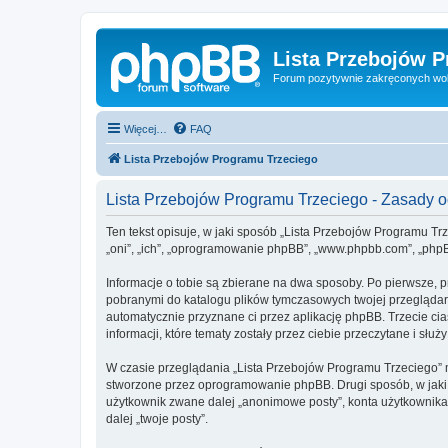
Lista Przebojów 
Forum pozytywnie zakręconych wo
Więcej…
FAQ
Lista Przebojów Programu Trzeciego
Lista Przebojów Programu Trzeciego - Zasady
Ten tekst opisuje, w jaki sposób „Lista Przebojów Programu Trz
„oni”, „ich”, „oprogramowanie phpBB”, „www.phpbb.com”, „phpBB
Informacje o tobie są zbierane na dwa sposoby. Po pierwsze, p
pobranymi do katalogu plików tymczasowych twojej przeglądarki
automatycznie przyznane ci przez aplikację phpBB. Trzecie ci
informacji, które tematy zostały przez ciebie przeczytane i służ
W czasie przeglądania „Lista Przebojów Programu Trzeciego” 
stworzone przez oprogramowanie phpBB. Drugi sposób, w jaki z
użytkownik zwane dalej „anonimowe posty”, konta użytkownika 
dalej „twoje posty”.