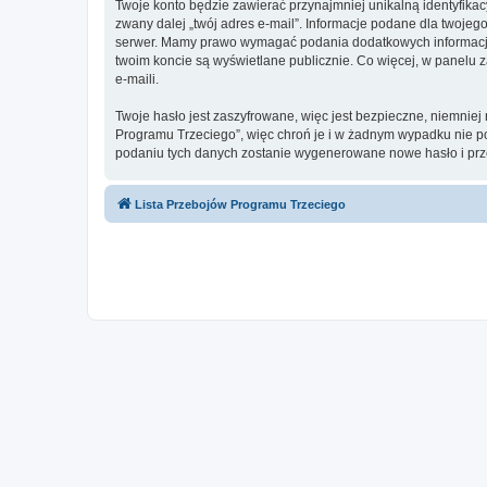
Twoje konto będzie zawierać przynajmniej unikalną identyfika
zwany dalej „twój adres e-mail”. Informacje podane dla twoje
serwer. Mamy prawo wymagać podania dodatkowych informacji pr
twoim koncie są wyświetlane publicznie. Co więcej, w panel
e-maili.
Twoje hasło jest zaszyfrowane, więc jest bezpieczne, niemnie
Programu Trzeciego”, więc chroń je i w żadnym wypadku nie 
podaniu tych danych zostanie wygenerowane nowe hasło i prze
Lista Przebojów Programu Trzeciego