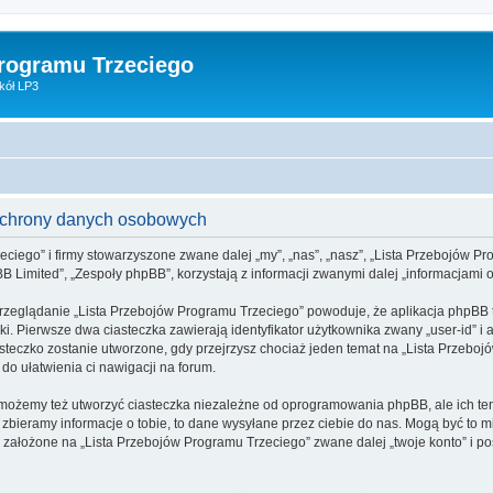
Programu Trzeciego
kół LP3
 ochrony danych osobowych
eciego” i firmy stowarzyszone zwane dalej „my”, „nas”, „nasz”, „Lista Przebojów Pro
 Limited”, „Zespoły phpBB”, korzystają z informacji zwanymi dalej „informacjami o
rzeglądanie „Lista Przebojów Programu Trzeciego” powoduje, że aplikacja phpBB tw
. Pierwsze dwa ciasteczka zawierają identyfikator użytkownika zwany „user-id” i a
asteczko zostanie utworzone, gdy przejrzysz chociaż jeden temat na „Lista Przebo
y do ułatwienia ci nawigacji na forum.
możemy też utworzyć ciasteczka niezależne od oprogramowania phpBB, ale ich ten
bieramy informacje o tobie, to dane wysyłane przez ciebie do nas. Mogą być to 
założone na „Lista Przebojów Programu Trzeciego” zwane dalej „twoje konto” i pos