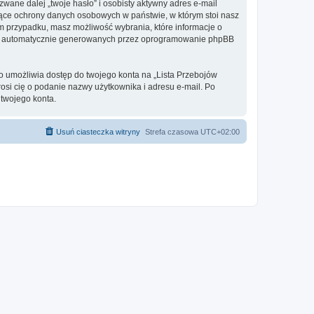
ane dalej „twoje hasło” i osobisty aktywny adres e-mail
zące ochrony danych osobowych w państwie, w którym stoi nasz
ym przypadku, masz możliwość wybrania, które informacje o
ebie automatycznie generowanych przez oprogramowanie phpBB
to umożliwia dostęp do twojego konta na „Lista Przebojów
prosi cię o podanie nazwy użytkownika i adresu e-mail. Po
twojego konta.
Usuń ciasteczka witryny
Strefa czasowa
UTC+02:00