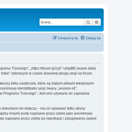
Szukaj
Wyszukiwanie z
Zarejestruj się
Zaloguj się
gramu Trzeciego”, „https://forum.lp3.pl” i phpBB zwane dalej
 tobie” zebranych w czasie dowolnej twojej sesji na forum.
orzy kilka ciasteczek, które są małymi plikami tekstowymi
nonimowy identyfikator sesji zwany „session-id”,
jów Programu Trzeciego”. Jest ono używane do zapisania
 dokument nie dotyczy – ma on opisywać tylko strony
między innymi posty napisane przez ciebie jako anonimowy
ty napisane przez ciebie po rejestracji i zalogowaniu zwane