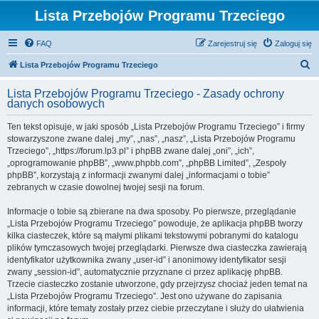
Lista Przebojów Programu Trzeciego
FAQ
Zarejestruj się
Zaloguj się
S
Lista Przebojów Programu Trzeciego
z
Lista Przebojów Programu Trzeciego - Zasady ochrony
u
danych osobowych
k
Ten tekst opisuje, w jaki sposób „Lista Przebojów Programu Trzeciego” i firmy
a
stowarzyszone zwane dalej „my”, „nas”, „nasz”, „Lista Przebojów Programu
j
Trzeciego”, „https://forum.lp3.pl” i phpBB zwane dalej „oni”, „ich”,
„oprogramowanie phpBB”, „www.phpbb.com”, „phpBB Limited”, „Zespoły
phpBB”, korzystają z informacji zwanymi dalej „informacjami o tobie”
zebranych w czasie dowolnej twojej sesji na forum.
Informacje o tobie są zbierane na dwa sposoby. Po pierwsze, przeglądanie
„Lista Przebojów Programu Trzeciego” powoduje, że aplikacja phpBB tworzy
kilka ciasteczek, które są małymi plikami tekstowymi pobranymi do katalogu
plików tymczasowych twojej przeglądarki. Pierwsze dwa ciasteczka zawierają
identyfikator użytkownika zwany „user-id” i anonimowy identyfikator sesji
zwany „session-id”, automatycznie przyznane ci przez aplikację phpBB.
Trzecie ciasteczko zostanie utworzone, gdy przejrzysz chociaż jeden temat na
„Lista Przebojów Programu Trzeciego”. Jest ono używane do zapisania
informacji, które tematy zostały przez ciebie przeczytane i służy do ułatwienia