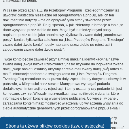
ci nawigacji na forum.
W czasie przeglądania „Lista Przebojów Programu Trzeciego” możemy też
utworzyć ciasteczka niezależne od oprogramowania phpBB, ale ich ten
dokument nie dotyczy – ma on opisywać tylko strony stworzone przez
oprogramowanie phpBB. Drugi sposób, w jaki zbieramy informacje o tobie, to
dane wysyłane przez ciebie do nas. Mogą być to między innymi posty
napisane przez ciebie jako anonimowy użytkownik zwane dalej „anonimowe
posty”, konta użytkownika założone na „Lista Przebojów Programu Trzeciego”
zwane dalej „twoje konto” i posty napisane przez ciebie po rejestracji i
zalogowaniu zwane dalej „twoje posty”.
Twoje konto będzie zawierać przynajmniej unikalną identyfikacyjną nazwę
zwaną dalej „twoja nazwa użytkownika”, hasło używane do logowania zwane
dalej „twoje hasło” i osobisty aktywny adres e-mail zwany dalej „twój adres e-
mail”. Informacje podane dla twojego konta na „Lista Przebojów Programu
Trzeciego” są chronione przez prawa dotyczące ochrony danych osobowych w
państwie, w którym stoi nasz serwer. Mamy prawo wymagać podania
dodatkowych informacji przy rejestracji, i to my ustalamy czy podanie ich jest
konieczne, czy nie. W każdym przypadku, masz możliwość wybrania, które
informacje o twoim koncie są wyświetlane publicznie. Co więcej, w panelu
zarządzania kontem masz możliwość włączenia lub wyłączenia wysyłania do
ciebie automatycznie generowanych przez oprogramowanie phpBB e-maili.
Twoje hasło jest zaszyfrowane, więc jest bezpieczne, niemniej nie należy
używać tego samego hasła na różnych witrynach internetowych. Hasło to
Strona ta używa plików cookies (tzw. ciasteczka)
umożliwia dostęp do twojego konta na „Lista Przebojów Programu Trzeciego”,