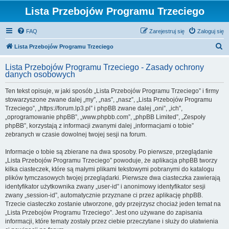
Lista Przebojów Programu Trzeciego
FAQ
Zarejestruj się
Zaloguj się
S
Lista Przebojów Programu Trzeciego
z
Lista Przebojów Programu Trzeciego - Zasady ochrony
u
danych osobowych
k
Ten tekst opisuje, w jaki sposób „Lista Przebojów Programu Trzeciego” i firmy
a
stowarzyszone zwane dalej „my”, „nas”, „nasz”, „Lista Przebojów Programu
j
Trzeciego”, „https://forum.lp3.pl” i phpBB zwane dalej „oni”, „ich”,
„oprogramowanie phpBB”, „www.phpbb.com”, „phpBB Limited”, „Zespoły
phpBB”, korzystają z informacji zwanymi dalej „informacjami o tobie”
zebranych w czasie dowolnej twojej sesji na forum.
Informacje o tobie są zbierane na dwa sposoby. Po pierwsze, przeglądanie
„Lista Przebojów Programu Trzeciego” powoduje, że aplikacja phpBB tworzy
kilka ciasteczek, które są małymi plikami tekstowymi pobranymi do katalogu
plików tymczasowych twojej przeglądarki. Pierwsze dwa ciasteczka zawierają
identyfikator użytkownika zwany „user-id” i anonimowy identyfikator sesji
zwany „session-id”, automatycznie przyznane ci przez aplikację phpBB.
Trzecie ciasteczko zostanie utworzone, gdy przejrzysz chociaż jeden temat na
„Lista Przebojów Programu Trzeciego”. Jest ono używane do zapisania
informacji, które tematy zostały przez ciebie przeczytane i służy do ułatwienia