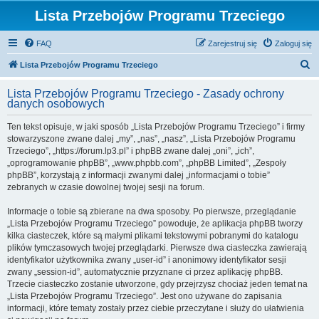
Lista Przebojów Programu Trzeciego
FAQ
Zarejestruj się
Zaloguj się
S
Lista Przebojów Programu Trzeciego
z
Lista Przebojów Programu Trzeciego - Zasady ochrony
u
danych osobowych
k
Ten tekst opisuje, w jaki sposób „Lista Przebojów Programu Trzeciego” i firmy
a
stowarzyszone zwane dalej „my”, „nas”, „nasz”, „Lista Przebojów Programu
j
Trzeciego”, „https://forum.lp3.pl” i phpBB zwane dalej „oni”, „ich”,
„oprogramowanie phpBB”, „www.phpbb.com”, „phpBB Limited”, „Zespoły
phpBB”, korzystają z informacji zwanymi dalej „informacjami o tobie”
zebranych w czasie dowolnej twojej sesji na forum.
Informacje o tobie są zbierane na dwa sposoby. Po pierwsze, przeglądanie
„Lista Przebojów Programu Trzeciego” powoduje, że aplikacja phpBB tworzy
kilka ciasteczek, które są małymi plikami tekstowymi pobranymi do katalogu
plików tymczasowych twojej przeglądarki. Pierwsze dwa ciasteczka zawierają
identyfikator użytkownika zwany „user-id” i anonimowy identyfikator sesji
zwany „session-id”, automatycznie przyznane ci przez aplikację phpBB.
Trzecie ciasteczko zostanie utworzone, gdy przejrzysz chociaż jeden temat na
„Lista Przebojów Programu Trzeciego”. Jest ono używane do zapisania
informacji, które tematy zostały przez ciebie przeczytane i służy do ułatwienia