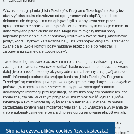
ci nawigacji na forum.
W czasie przeglądania „Lista Przebojów Programu Trzeciego” możemy też
utworzyć ciasteczka niezależne od oprogramowania phpBB, ale ich ten
dokument nie dotyczy – ma on opisywać tylko strony stworzone przez
oprogramowanie phpBB. Drugi sposób, w jaki zbieramy informacje o tobie, to
dane wysyłane przez ciebie do nas. Mogą być to między innymi posty
napisane przez ciebie jako anonimowy użytkownik zwane dalej „anonimowe
posty”, konta użytkownika założone na „Lista Przebojów Programu Trzeciego”
zwane dalej „twoje konto” i posty napisane przez ciebie po rejestracji i
zalogowaniu zwane dalej „twoje posty”.
Twoje konto będzie zawierać przynajmniej unikalną identyfikacyjną nazwę
zwaną dalej „twoja nazwa użytkownika”, hasło używane do logowania zwane
dalej „twoje hasło” i osobisty aktywny adres e-mail zwany dalej „twój adres e-
mail”. Informacje podane dla twojego konta na „Lista Przebojów Programu
Trzeciego” są chronione przez prawa dotyczące ochrony danych osobowych w
państwie, w którym stoi nasz serwer. Mamy prawo wymagać podania
dodatkowych informacji przy rejestracji, i to my ustalamy czy podanie ich jest
konieczne, czy nie. W każdym przypadku, masz możliwość wybrania, które
informacje o twoim koncie są wyświetlane publicznie. Co więcej, w panelu
zarządzania kontem masz możliwość włączenia lub wyłączenia wysyłania do
ciebie automatycznie generowanych przez oprogramowanie phpBB e-maili.
Twoje hasło jest zaszyfrowane, więc jest bezpieczne, niemniej nie należy
używać tego samego hasła na różnych witrynach internetowych. Hasło to
Strona ta używa plików cookies (tzw. ciasteczka)
umożliwia dostęp do twojego konta na „Lista Przebojów Programu Trzeciego”,