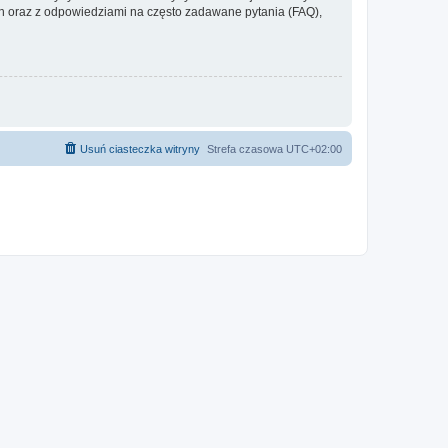
 oraz z odpowiedziami na często zadawane pytania (FAQ),
Usuń ciasteczka witryny
Strefa czasowa
UTC+02:00