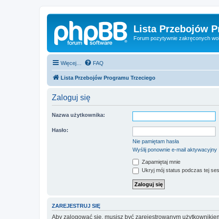
Lista Przebojów 
Forum pozytywnie zakręconych wo
Więcej…
FAQ
Lista Przebojów Programu Trzeciego
Zaloguj się
Nazwa użytkownika:
Hasło:
Nie pamiętam hasła
Wyślij ponownie e-mail aktywacyjny
Zapamiętaj mnie
Ukryj mój status podczas tej ses
ZAREJESTRUJ SIĘ
Aby zalogować się, musisz być zarejestrowanym użytkownikiem w