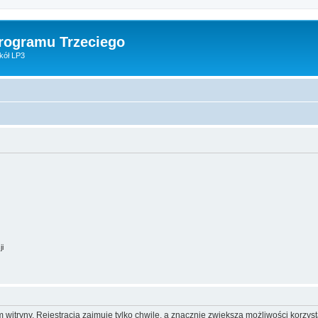
Programu Trzeciego
kół LP3
ji
itryny. Rejestracja zajmuje tylko chwilę, a znacznie zwiększa możliwości korzyst