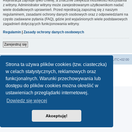
Rejestracja zajmuje tylko chwilę, a znacznie zwiększa możliwości korzystania
z witryny. Administrator witryny może zarejestrowanym użytkownikom nadać
wiele dodatkowych uprawnień. Przed rejestracją zapoznaj się z naszym
regulaminem, zasadami ochrony danych osobowych oraz z odpowiedziami na
często zadawane pytania (FAQ), gdzie jest wyjaśnionych wiele podstawowych
zagadnień dotyczących funkcjonowania witryny.
Regulamin
|
Zasady ochrony danych osobowych
Zarejestruj się
Lista Przebojów Programu Trzeciego
Strefa czasowa
UTC+02:00
Strona ta używa plików cookies (tzw. ciasteczka)
Technologię dostarcza
phpBB
® Forum Software © phpBB Limited
w celach statystycznych, reklamowych oraz
Polski pakiet językowy dostarcza
phpBB.pl
funkcjonalnych. Warunki przechowywania lub
Zasady ochrony danych osobowych
|
Regulamin
dostępu do plików cookies można określić w
ustawieniach przeglądarki internetowej.
Dowiedz się więcej
Akceptuję!