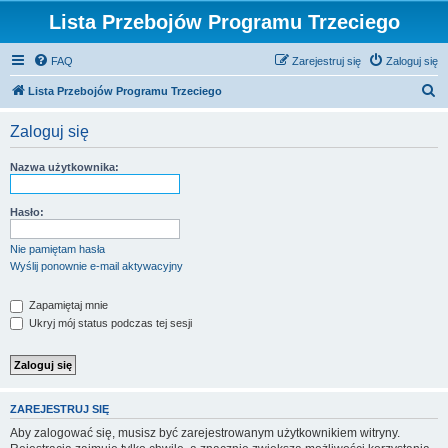
Lista Przebojów Programu Trzeciego
FAQ
Zarejestruj się
Zaloguj się
S
Lista Przebojów Programu Trzeciego
z
Zaloguj się
u
k
Nazwa użytkownika:
a
j
Hasło:
Nie pamiętam hasła
Wyślij ponownie e-mail aktywacyjny
Zapamiętaj mnie
Ukryj mój status podczas tej sesji
ZAREJESTRUJ SIĘ
Aby zalogować się, musisz być zarejestrowanym użytkownikiem witryny.