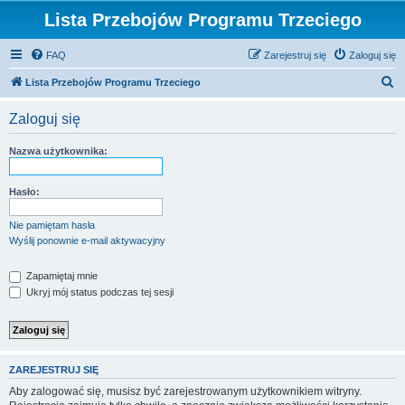
Lista Przebojów Programu Trzeciego
FAQ
Zarejestruj się
Zaloguj się
S
Lista Przebojów Programu Trzeciego
z
Zaloguj się
u
k
Nazwa użytkownika:
a
j
Hasło:
Nie pamiętam hasła
Wyślij ponownie e-mail aktywacyjny
Zapamiętaj mnie
Ukryj mój status podczas tej sesji
ZAREJESTRUJ SIĘ
Aby zalogować się, musisz być zarejestrowanym użytkownikiem witryny.