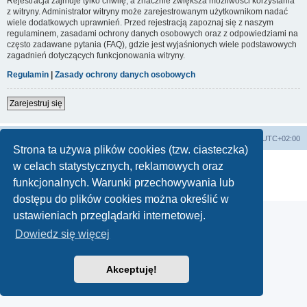
Rejestracja zajmuje tylko chwilę, a znacznie zwiększa możliwości korzystania
z witryny. Administrator witryny może zarejestrowanym użytkownikom nadać
wiele dodatkowych uprawnień. Przed rejestracją zapoznaj się z naszym
regulaminem, zasadami ochrony danych osobowych oraz z odpowiedziami na
często zadawane pytania (FAQ), gdzie jest wyjaśnionych wiele podstawowych
zagadnień dotyczących funkcjonowania witryny.
Regulamin
|
Zasady ochrony danych osobowych
Zarejestruj się
Lista Przebojów Programu Trzeciego
Strefa czasowa
UTC+02:00
Strona ta używa plików cookies (tzw. ciasteczka)
Technologię dostarcza
phpBB
® Forum Software © phpBB Limited
w celach statystycznych, reklamowych oraz
Polski pakiet językowy dostarcza
phpBB.pl
funkcjonalnych. Warunki przechowywania lub
Zasady ochrony danych osobowych
|
Regulamin
dostępu do plików cookies można określić w
ustawieniach przeglądarki internetowej.
Dowiedz się więcej
Akceptuję!