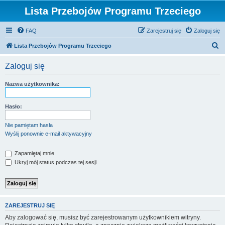
Lista Przebojów Programu Trzeciego
FAQ
Zarejestruj się
Zaloguj się
S
Lista Przebojów Programu Trzeciego
z
Zaloguj się
u
k
Nazwa użytkownika:
a
j
Hasło:
Nie pamiętam hasła
Wyślij ponownie e-mail aktywacyjny
Zapamiętaj mnie
Ukryj mój status podczas tej sesji
ZAREJESTRUJ SIĘ
Aby zalogować się, musisz być zarejestrowanym użytkownikiem witryny.