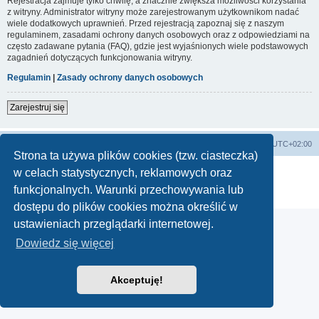
Rejestracja zajmuje tylko chwilę, a znacznie zwiększa możliwości korzystania
z witryny. Administrator witryny może zarejestrowanym użytkownikom nadać
wiele dodatkowych uprawnień. Przed rejestracją zapoznaj się z naszym
regulaminem, zasadami ochrony danych osobowych oraz z odpowiedziami na
często zadawane pytania (FAQ), gdzie jest wyjaśnionych wiele podstawowych
zagadnień dotyczących funkcjonowania witryny.
Regulamin
|
Zasady ochrony danych osobowych
Zarejestruj się
Lista Przebojów Programu Trzeciego
Strefa czasowa
UTC+02:00
Strona ta używa plików cookies (tzw. ciasteczka)
Technologię dostarcza
phpBB
® Forum Software © phpBB Limited
w celach statystycznych, reklamowych oraz
Polski pakiet językowy dostarcza
phpBB.pl
funkcjonalnych. Warunki przechowywania lub
Zasady ochrony danych osobowych
|
Regulamin
dostępu do plików cookies można określić w
ustawieniach przeglądarki internetowej.
Dowiedz się więcej
Akceptuję!