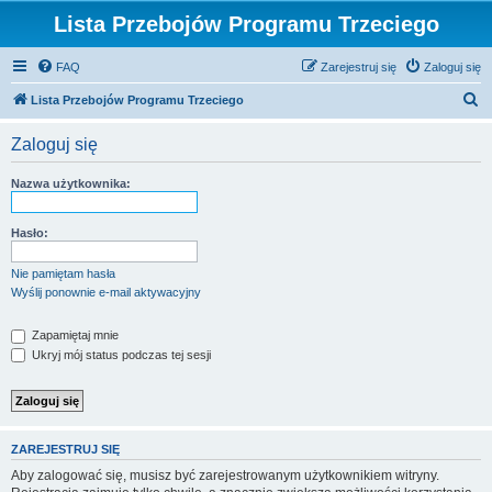
Lista Przebojów Programu Trzeciego
FAQ
Zarejestruj się
Zaloguj się
S
Lista Przebojów Programu Trzeciego
z
Zaloguj się
u
k
Nazwa użytkownika:
a
j
Hasło:
Nie pamiętam hasła
Wyślij ponownie e-mail aktywacyjny
Zapamiętaj mnie
Ukryj mój status podczas tej sesji
ZAREJESTRUJ SIĘ
Aby zalogować się, musisz być zarejestrowanym użytkownikiem witryny.