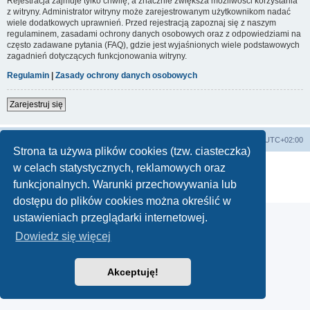
Rejestracja zajmuje tylko chwilę, a znacznie zwiększa możliwości korzystania
z witryny. Administrator witryny może zarejestrowanym użytkownikom nadać
wiele dodatkowych uprawnień. Przed rejestracją zapoznaj się z naszym
regulaminem, zasadami ochrony danych osobowych oraz z odpowiedziami na
często zadawane pytania (FAQ), gdzie jest wyjaśnionych wiele podstawowych
zagadnień dotyczących funkcjonowania witryny.
Regulamin
|
Zasady ochrony danych osobowych
Zarejestruj się
Lista Przebojów Programu Trzeciego
Strefa czasowa
UTC+02:00
Strona ta używa plików cookies (tzw. ciasteczka)
Technologię dostarcza
phpBB
® Forum Software © phpBB Limited
w celach statystycznych, reklamowych oraz
Polski pakiet językowy dostarcza
phpBB.pl
funkcjonalnych. Warunki przechowywania lub
Zasady ochrony danych osobowych
|
Regulamin
dostępu do plików cookies można określić w
ustawieniach przeglądarki internetowej.
Dowiedz się więcej
Akceptuję!