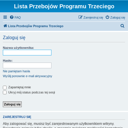
Lista Przebojów Programu Trzeciego
FAQ
Zarejestruj się
Zaloguj się
S
Lista Przebojów Programu Trzeciego
z
Zaloguj się
u
k
Nazwa użytkownika:
a
j
Hasło:
Nie pamiętam hasła
Wyślij ponownie e-mail aktywacyjny
Zapamiętaj mnie
Ukryj mój status podczas tej sesji
ZAREJESTRUJ SIĘ
Aby zalogować się, musisz być zarejestrowanym użytkownikiem witryny.