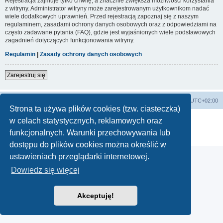
Rejestracja zajmuje tylko chwilę, a znacznie zwiększa możliwości korzystania
z witryny. Administrator witryny może zarejestrowanym użytkownikom nadać
wiele dodatkowych uprawnień. Przed rejestracją zapoznaj się z naszym
regulaminem, zasadami ochrony danych osobowych oraz z odpowiedziami na
często zadawane pytania (FAQ), gdzie jest wyjaśnionych wiele podstawowych
zagadnień dotyczących funkcjonowania witryny.
Regulamin
|
Zasady ochrony danych osobowych
Zarejestruj się
Lista Przebojów Programu Trzeciego
Strefa czasowa
UTC+02:00
Strona ta używa plików cookies (tzw. ciasteczka)
Technologię dostarcza
phpBB
® Forum Software © phpBB Limited
w celach statystycznych, reklamowych oraz
Polski pakiet językowy dostarcza
phpBB.pl
funkcjonalnych. Warunki przechowywania lub
Zasady ochrony danych osobowych
|
Regulamin
dostępu do plików cookies można określić w
ustawieniach przeglądarki internetowej.
Dowiedz się więcej
Akceptuję!