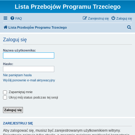
Lista Przebojów Programu Trzeciego
FAQ
Zarejestruj się
Zaloguj się
S
Lista Przebojów Programu Trzeciego
z
Zaloguj się
u
k
Nazwa użytkownika:
a
j
Hasło:
Nie pamiętam hasła
Wyślij ponownie e-mail aktywacyjny
Zapamiętaj mnie
Ukryj mój status podczas tej sesji
ZAREJESTRUJ SIĘ
Aby zalogować się, musisz być zarejestrowanym użytkownikiem witryny.