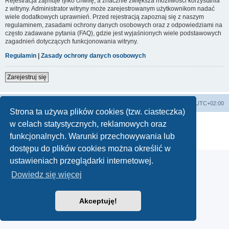
Rejestracja zajmuje tylko chwilę, a znacznie zwiększa możliwości korzystania
z witryny. Administrator witryny może zarejestrowanym użytkownikom nadać
wiele dodatkowych uprawnień. Przed rejestracją zapoznaj się z naszym
regulaminem, zasadami ochrony danych osobowych oraz z odpowiedziami na
często zadawane pytania (FAQ), gdzie jest wyjaśnionych wiele podstawowych
zagadnień dotyczących funkcjonowania witryny.
Regulamin
|
Zasady ochrony danych osobowych
Zarejestruj się
Lista Przebojów Programu Trzeciego
Strefa czasowa
UTC+02:00
Strona ta używa plików cookies (tzw. ciasteczka)
Technologię dostarcza
phpBB
® Forum Software © phpBB Limited
w celach statystycznych, reklamowych oraz
Polski pakiet językowy dostarcza
phpBB.pl
funkcjonalnych. Warunki przechowywania lub
Zasady ochrony danych osobowych
|
Regulamin
dostępu do plików cookies można określić w
ustawieniach przeglądarki internetowej.
Dowiedz się więcej
Akceptuję!