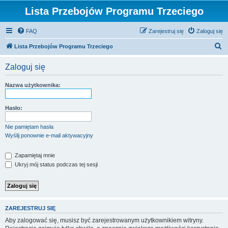
Lista Przebojów Programu Trzeciego
FAQ
Zarejestruj się
Zaloguj się
S
Lista Przebojów Programu Trzeciego
z
Zaloguj się
u
k
Nazwa użytkownika:
a
j
Hasło:
Nie pamiętam hasła
Wyślij ponownie e-mail aktywacyjny
Zapamiętaj mnie
Ukryj mój status podczas tej sesji
ZAREJESTRUJ SIĘ
Aby zalogować się, musisz być zarejestrowanym użytkownikiem witryny.