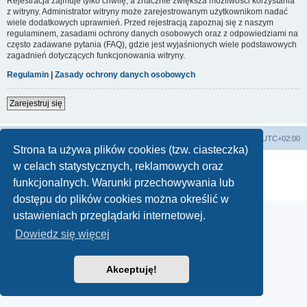
Rejestracja zajmuje tylko chwilę, a znacznie zwiększa możliwości korzystania
z witryny. Administrator witryny może zarejestrowanym użytkownikom nadać
wiele dodatkowych uprawnień. Przed rejestracją zapoznaj się z naszym
regulaminem, zasadami ochrony danych osobowych oraz z odpowiedziami na
często zadawane pytania (FAQ), gdzie jest wyjaśnionych wiele podstawowych
zagadnień dotyczących funkcjonowania witryny.
Regulamin
|
Zasady ochrony danych osobowych
Zarejestruj się
Lista Przebojów Programu Trzeciego
Strefa czasowa
UTC+02:00
Strona ta używa plików cookies (tzw. ciasteczka)
Technologię dostarcza
phpBB
® Forum Software © phpBB Limited
w celach statystycznych, reklamowych oraz
Polski pakiet językowy dostarcza
phpBB.pl
funkcjonalnych. Warunki przechowywania lub
Zasady ochrony danych osobowych
|
Regulamin
dostępu do plików cookies można określić w
ustawieniach przeglądarki internetowej.
Dowiedz się więcej
Akceptuję!