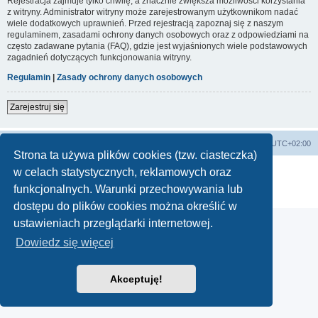
Rejestracja zajmuje tylko chwilę, a znacznie zwiększa możliwości korzystania
z witryny. Administrator witryny może zarejestrowanym użytkownikom nadać
wiele dodatkowych uprawnień. Przed rejestracją zapoznaj się z naszym
regulaminem, zasadami ochrony danych osobowych oraz z odpowiedziami na
często zadawane pytania (FAQ), gdzie jest wyjaśnionych wiele podstawowych
zagadnień dotyczących funkcjonowania witryny.
Regulamin
|
Zasady ochrony danych osobowych
Zarejestruj się
Lista Przebojów Programu Trzeciego
Strefa czasowa
UTC+02:00
Strona ta używa plików cookies (tzw. ciasteczka)
Technologię dostarcza
phpBB
® Forum Software © phpBB Limited
w celach statystycznych, reklamowych oraz
Polski pakiet językowy dostarcza
phpBB.pl
funkcjonalnych. Warunki przechowywania lub
Zasady ochrony danych osobowych
|
Regulamin
dostępu do plików cookies można określić w
ustawieniach przeglądarki internetowej.
Dowiedz się więcej
Akceptuję!