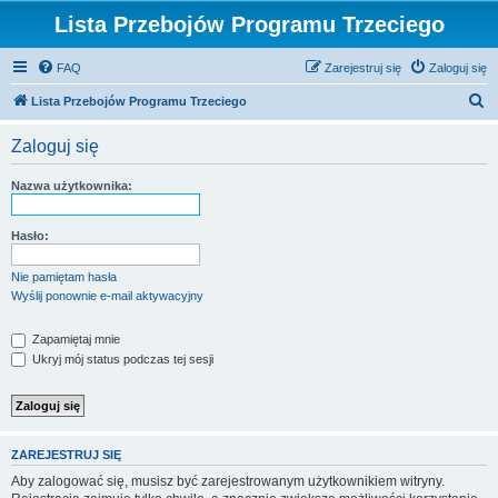
Lista Przebojów Programu Trzeciego
FAQ
Zarejestruj się
Zaloguj się
S
Lista Przebojów Programu Trzeciego
z
Zaloguj się
u
k
Nazwa użytkownika:
a
j
Hasło:
Nie pamiętam hasła
Wyślij ponownie e-mail aktywacyjny
Zapamiętaj mnie
Ukryj mój status podczas tej sesji
ZAREJESTRUJ SIĘ
Aby zalogować się, musisz być zarejestrowanym użytkownikiem witryny.