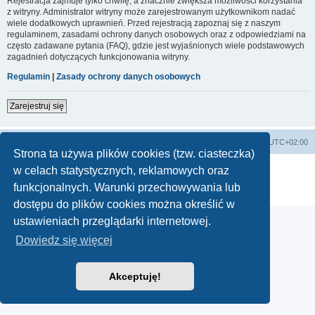
Rejestracja zajmuje tylko chwilę, a znacznie zwiększa możliwości korzystania
z witryny. Administrator witryny może zarejestrowanym użytkownikom nadać
wiele dodatkowych uprawnień. Przed rejestracją zapoznaj się z naszym
regulaminem, zasadami ochrony danych osobowych oraz z odpowiedziami na
często zadawane pytania (FAQ), gdzie jest wyjaśnionych wiele podstawowych
zagadnień dotyczących funkcjonowania witryny.
Regulamin
|
Zasady ochrony danych osobowych
Zarejestruj się
Lista Przebojów Programu Trzeciego
Strefa czasowa
UTC+02:00
Strona ta używa plików cookies (tzw. ciasteczka)
Technologię dostarcza
phpBB
® Forum Software © phpBB Limited
w celach statystycznych, reklamowych oraz
Polski pakiet językowy dostarcza
phpBB.pl
funkcjonalnych. Warunki przechowywania lub
Zasady ochrony danych osobowych
|
Regulamin
dostępu do plików cookies można określić w
ustawieniach przeglądarki internetowej.
Dowiedz się więcej
Akceptuję!