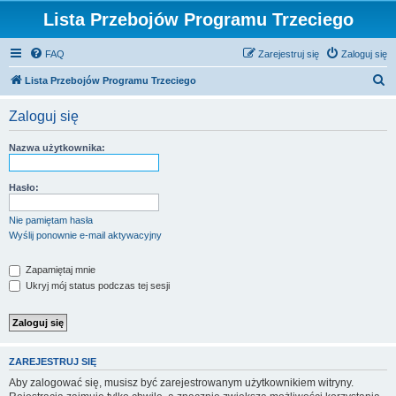
Lista Przebojów Programu Trzeciego
FAQ
Zarejestruj się
Zaloguj się
S
Lista Przebojów Programu Trzeciego
z
Zaloguj się
u
k
Nazwa użytkownika:
a
j
Hasło:
Nie pamiętam hasła
Wyślij ponownie e-mail aktywacyjny
Zapamiętaj mnie
Ukryj mój status podczas tej sesji
ZAREJESTRUJ SIĘ
Aby zalogować się, musisz być zarejestrowanym użytkownikiem witryny.