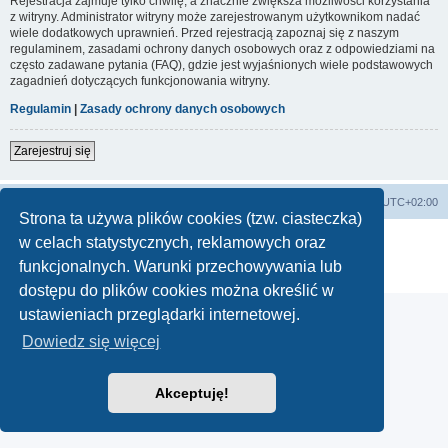
Rejestracja zajmuje tylko chwilę, a znacznie zwiększa możliwości korzystania
z witryny. Administrator witryny może zarejestrowanym użytkownikom nadać
wiele dodatkowych uprawnień. Przed rejestracją zapoznaj się z naszym
regulaminem, zasadami ochrony danych osobowych oraz z odpowiedziami na
często zadawane pytania (FAQ), gdzie jest wyjaśnionych wiele podstawowych
zagadnień dotyczących funkcjonowania witryny.
Regulamin
|
Zasady ochrony danych osobowych
Zarejestruj się
Lista Przebojów Programu Trzeciego
Strefa czasowa
UTC+02:00
Strona ta używa plików cookies (tzw. ciasteczka)
Technologię dostarcza
phpBB
® Forum Software © phpBB Limited
w celach statystycznych, reklamowych oraz
Polski pakiet językowy dostarcza
phpBB.pl
funkcjonalnych. Warunki przechowywania lub
Zasady ochrony danych osobowych
|
Regulamin
dostępu do plików cookies można określić w
ustawieniach przeglądarki internetowej.
Dowiedz się więcej
Akceptuję!