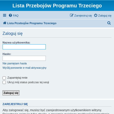
Lista Przebojów Programu Trzeciego
FAQ
Zarejestruj się
Zaloguj się
S
Lista Przebojów Programu Trzeciego
z
Zaloguj się
u
k
Nazwa użytkownika:
a
j
Hasło:
Nie pamiętam hasła
Wyślij ponownie e-mail aktywacyjny
Zapamiętaj mnie
Ukryj mój status podczas tej sesji
ZAREJESTRUJ SIĘ
Aby zalogować się, musisz być zarejestrowanym użytkownikiem witryny.