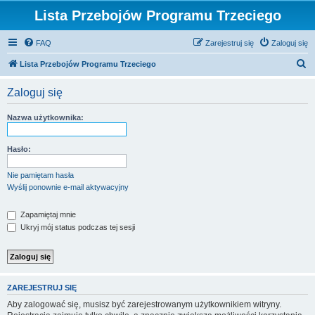
Lista Przebojów Programu Trzeciego
FAQ
Zarejestruj się
Zaloguj się
S
Lista Przebojów Programu Trzeciego
z
Zaloguj się
u
k
Nazwa użytkownika:
a
j
Hasło:
Nie pamiętam hasła
Wyślij ponownie e-mail aktywacyjny
Zapamiętaj mnie
Ukryj mój status podczas tej sesji
ZAREJESTRUJ SIĘ
Aby zalogować się, musisz być zarejestrowanym użytkownikiem witryny.