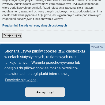
Rejestracja zajmuje tylko chwilę, a znacznie zwiększa możliwości korzystania
z witryny. Administrator witryny może zarejestrowanym użytkownikom nadać
wiele dodatkowych uprawnień. Przed rejestracją zapoznaj się z naszym
regulaminem, zasadami ochrony danych osobowych oraz z odpowiedziami na
często zadawane pytania (FAQ), gdzie jest wyjaśnionych wiele podstawowych
zagadnień dotyczących funkcjonowania witryny.
Regulamin
|
Zasady ochrony danych osobowych
Zarejestruj się
Lista Przebojów Programu Trzeciego
Strefa czasowa
UTC+02:00
Strona ta używa plików cookies (tzw. ciasteczka)
Technologię dostarcza
phpBB
® Forum Software © phpBB Limited
w celach statystycznych, reklamowych oraz
Polski pakiet językowy dostarcza
phpBB.pl
funkcjonalnych. Warunki przechowywania lub
Zasady ochrony danych osobowych
|
Regulamin
dostępu do plików cookies można określić w
ustawieniach przeglądarki internetowej.
Dowiedz się więcej
Akceptuję!