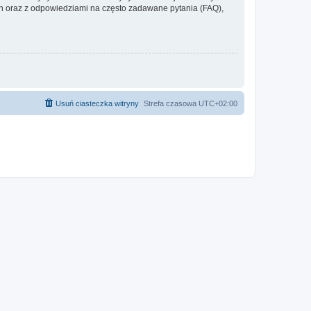
 oraz z odpowiedziami na często zadawane pytania (FAQ),
Usuń ciasteczka witryny
Strefa czasowa
UTC+02:00