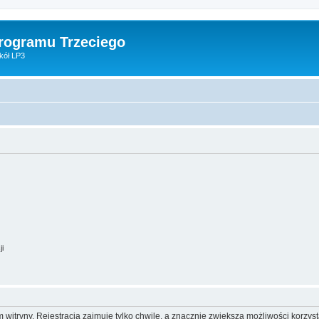
Programu Trzeciego
kół LP3
ji
itryny. Rejestracja zajmuje tylko chwilę, a znacznie zwiększa możliwości korzyst