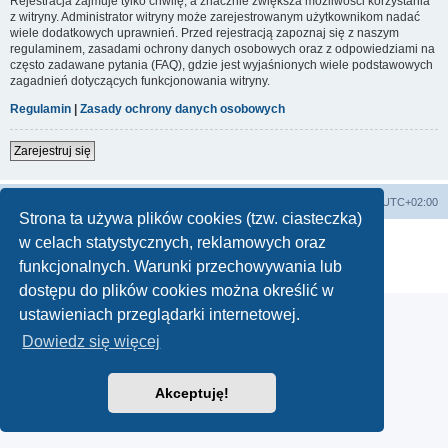
Rejestracja zajmuje tylko chwilę, a znacznie zwiększa możliwości korzystania
z witryny. Administrator witryny może zarejestrowanym użytkownikom nadać
wiele dodatkowych uprawnień. Przed rejestracją zapoznaj się z naszym
regulaminem, zasadami ochrony danych osobowych oraz z odpowiedziami na
często zadawane pytania (FAQ), gdzie jest wyjaśnionych wiele podstawowych
zagadnień dotyczących funkcjonowania witryny.
Regulamin
|
Zasady ochrony danych osobowych
Zarejestruj się
Lista Przebojów Programu Trzeciego
Strefa czasowa
UTC+02:00
Strona ta używa plików cookies (tzw. ciasteczka)
Technologię dostarcza
phpBB
® Forum Software © phpBB Limited
w celach statystycznych, reklamowych oraz
Polski pakiet językowy dostarcza
phpBB.pl
funkcjonalnych. Warunki przechowywania lub
Zasady ochrony danych osobowych
|
Regulamin
dostępu do plików cookies można określić w
ustawieniach przeglądarki internetowej.
Dowiedz się więcej
Akceptuję!