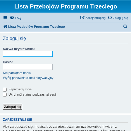
Lista Przebojów Programu Trzeciego
FAQ
Zarejestruj się
Zaloguj się
S
Lista Przebojów Programu Trzeciego
z
Zaloguj się
u
k
Nazwa użytkownika:
a
j
Hasło:
Nie pamiętam hasła
Wyślij ponownie e-mail aktywacyjny
Zapamiętaj mnie
Ukryj mój status podczas tej sesji
ZAREJESTRUJ SIĘ
Aby zalogować się, musisz być zarejestrowanym użytkownikiem witryny.