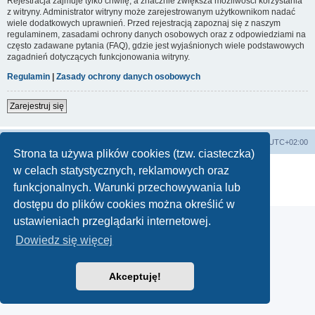
Rejestracja zajmuje tylko chwilę, a znacznie zwiększa możliwości korzystania
z witryny. Administrator witryny może zarejestrowanym użytkownikom nadać
wiele dodatkowych uprawnień. Przed rejestracją zapoznaj się z naszym
regulaminem, zasadami ochrony danych osobowych oraz z odpowiedziami na
często zadawane pytania (FAQ), gdzie jest wyjaśnionych wiele podstawowych
zagadnień dotyczących funkcjonowania witryny.
Regulamin
|
Zasady ochrony danych osobowych
Zarejestruj się
Lista Przebojów Programu Trzeciego
Strefa czasowa
UTC+02:00
Strona ta używa plików cookies (tzw. ciasteczka)
Technologię dostarcza
phpBB
® Forum Software © phpBB Limited
w celach statystycznych, reklamowych oraz
Polski pakiet językowy dostarcza
phpBB.pl
funkcjonalnych. Warunki przechowywania lub
Zasady ochrony danych osobowych
|
Regulamin
dostępu do plików cookies można określić w
ustawieniach przeglądarki internetowej.
Dowiedz się więcej
Akceptuję!