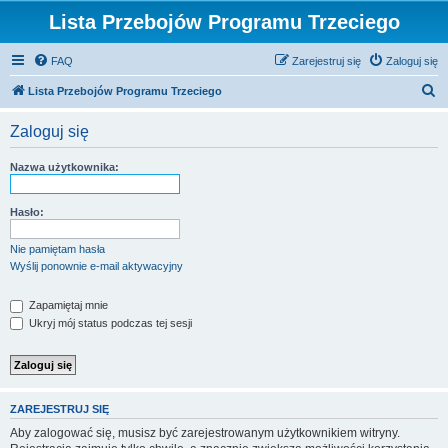
Lista Przebojów Programu Trzeciego
FAQ
Zarejestruj się
Zaloguj się
S
Lista Przebojów Programu Trzeciego
z
Zaloguj się
u
k
Nazwa użytkownika:
a
j
Hasło:
Nie pamiętam hasła
Wyślij ponownie e-mail aktywacyjny
Zapamiętaj mnie
Ukryj mój status podczas tej sesji
ZAREJESTRUJ SIĘ
Aby zalogować się, musisz być zarejestrowanym użytkownikiem witryny.