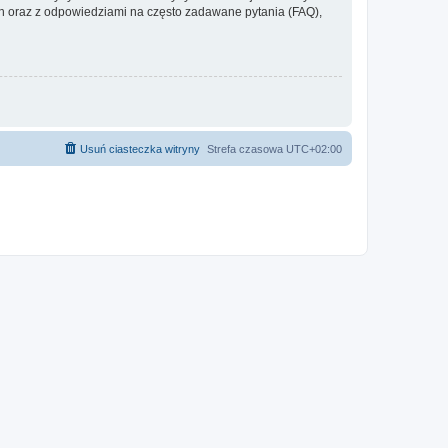
 oraz z odpowiedziami na często zadawane pytania (FAQ),
Usuń ciasteczka witryny
Strefa czasowa
UTC+02:00