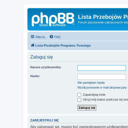
Lista Przebojów 
Forum pozytywnie zakręconych wo
Więcej…
FAQ
Lista Przebojów Programu Trzeciego
Zaloguj się
Nazwa użytkownika:
Hasło:
Nie pamiętam hasła
Wyślij ponownie e-mail aktywacyjny
Zapamiętaj mnie
Ukryj mój status podczas tej ses
ZAREJESTRUJ SIĘ
Aby zalogować się, musisz być zarejestrowanym użytkownikiem w