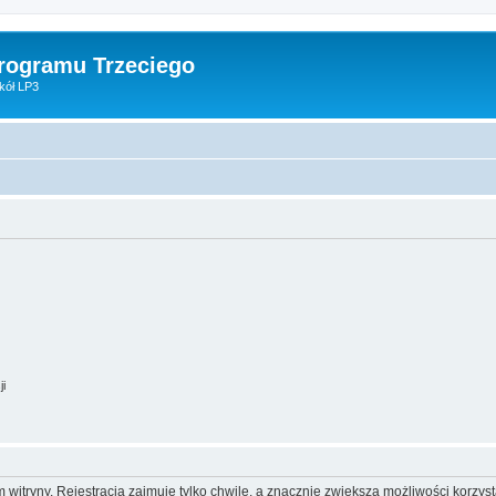
Programu Trzeciego
kół LP3
ji
itryny. Rejestracja zajmuje tylko chwilę, a znacznie zwiększa możliwości korzyst