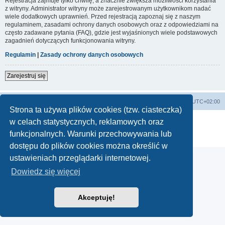
Rejestracja zajmuje tylko chwilę, a znacznie zwiększa możliwości korzystania
z witryny. Administrator witryny może zarejestrowanym użytkownikom nadać
wiele dodatkowych uprawnień. Przed rejestracją zapoznaj się z naszym
regulaminem, zasadami ochrony danych osobowych oraz z odpowiedziami na
często zadawane pytania (FAQ), gdzie jest wyjaśnionych wiele podstawowych
zagadnień dotyczących funkcjonowania witryny.
Regulamin
|
Zasady ochrony danych osobowych
Zarejestruj się
Lista Przebojów Programu Trzeciego
Strefa czasowa
UTC+02:00
Strona ta używa plików cookies (tzw. ciasteczka)
Technologię dostarcza
phpBB
® Forum Software © phpBB Limited
w celach statystycznych, reklamowych oraz
Polski pakiet językowy dostarcza
phpBB.pl
funkcjonalnych. Warunki przechowywania lub
Zasady ochrony danych osobowych
|
Regulamin
dostępu do plików cookies można określić w
ustawieniach przeglądarki internetowej.
Dowiedz się więcej
Akceptuję!