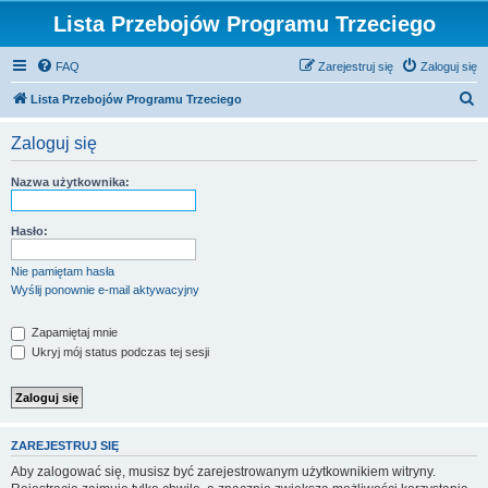
Lista Przebojów Programu Trzeciego
FAQ
Zarejestruj się
Zaloguj się
S
Lista Przebojów Programu Trzeciego
z
Zaloguj się
u
k
Nazwa użytkownika:
a
j
Hasło:
Nie pamiętam hasła
Wyślij ponownie e-mail aktywacyjny
Zapamiętaj mnie
Ukryj mój status podczas tej sesji
ZAREJESTRUJ SIĘ
Aby zalogować się, musisz być zarejestrowanym użytkownikiem witryny.